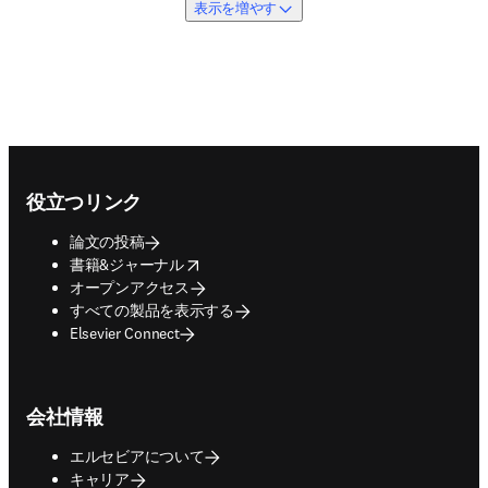
表示を増やす
Footer navigation
役立つリンク
論文の投稿
opens in new tab/window
書籍&ジャーナル
オープンアクセス
すべての製品を表示する
Elsevier Connect
会社情報
エルセビアについて
キャリア