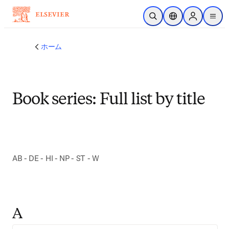
メインのコンテンツにスキップ
検索を開く
ロケーションセレ
Sign in to p
menu
する
ホーム
Book series: Full list by title
A
B - D
E - H
I - N
P - S
T - W
A