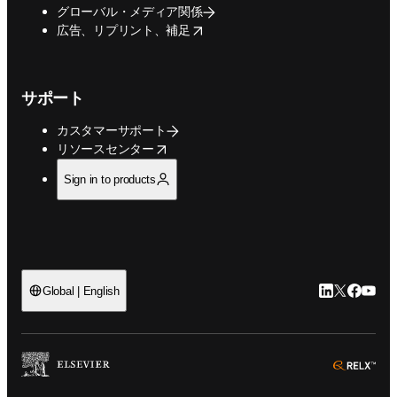
グローバル・メディア関係
opens in new tab/window
広告、リプリント、補足
サポート
カスタマーサポート
opens in new tab/window
リソースセンター
Sign in to products
LinkedIn
Twitte
Faceb
You
Global | English
ope