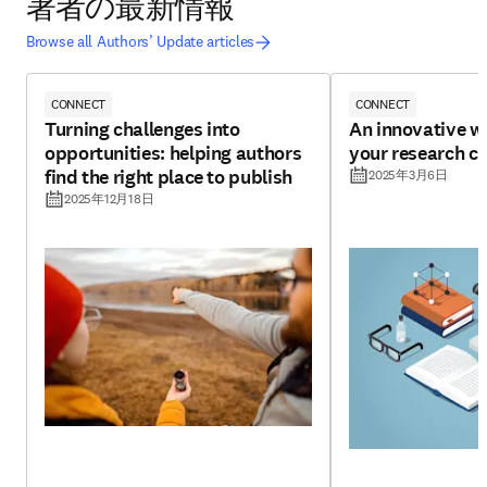
著者の最新情報
Browse all Authors’ Update articles
CONNECT
CONNECT
Turning challenges into
An innovative w
opportunities: helping authors
your research cr
find the right place to publish
2025年3月6日
2025年12月18日