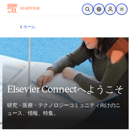
メインのコンテンツにスキップ
検索を開く
ロケーションセレ
Sign in to p
menu
する
ホーム
Elsevier Connectへようこそ
研究・医療・テクノロジーコミュニティ向けのニ
ュース、情報、特集。