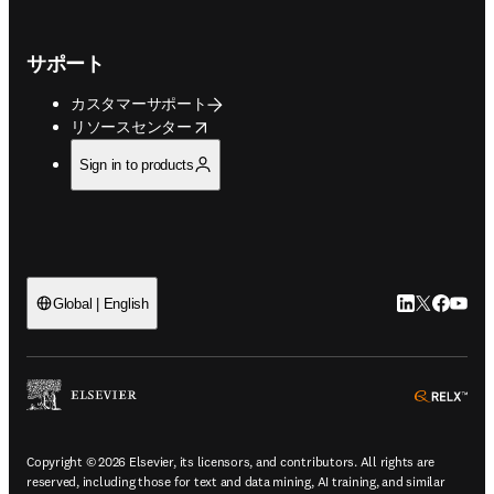
サポート
カスタマーサポート
opens in new tab/window
リソースセンター
Sign in to products
LinkedIn
Twitte
Faceb
You
Global | English
ope
Copyright © 2026 Elsevier, its licensors, and contributors. All rights are
reserved, including those for text and data mining, AI training, and similar