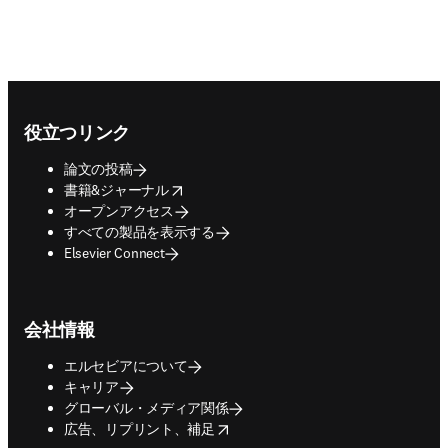
Footer navigation
役立つリンク
論文の投稿
opens in new tab/window
書籍&ジャーナル
オープンアクセス
すべての製品を表示する
Elsevier Connect
会社情報
エルセビアについて
キャリア
グローバル・メディア関係
opens in new tab/window
広告、リプリント、補足