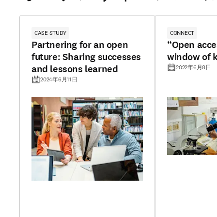
CASE STUDY
CONNECT
Partnering for an open
“Open acces
future: Sharing successes
window of 
and lessons learned
2022年6月8日
2024年6月11日