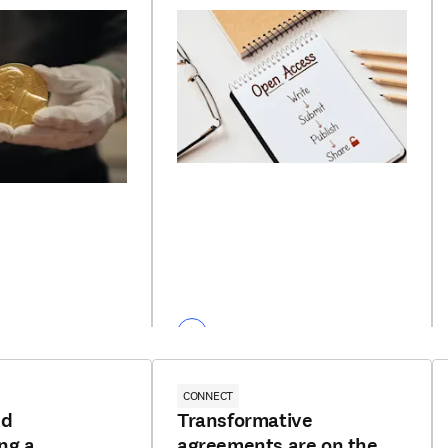
CONNECT
nd
Transformative
ng a
agreements are on the