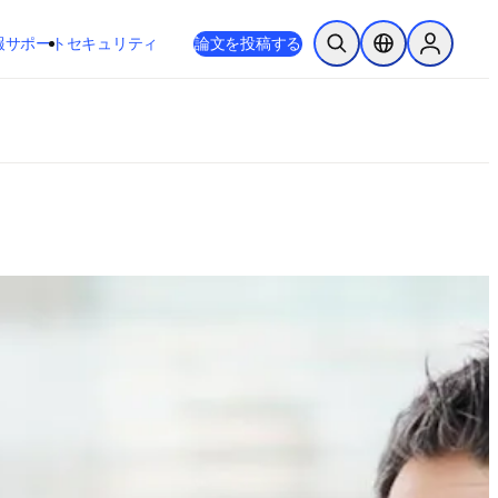
新しいタブ／ウィンドウで開く
opens in new tab/window
報
サポート
セキュリティ
論文を投稿する
検索を開く
ロケーションセレ
Sign in to