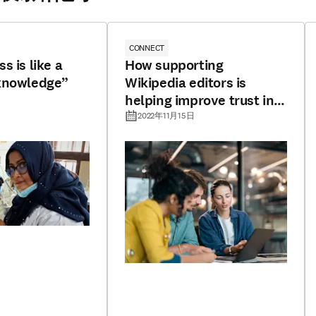
CONNECT
s is like a
How supporting
knowledge”
Wikipedia editors is
helping improve trust in
science
2022年11月15日