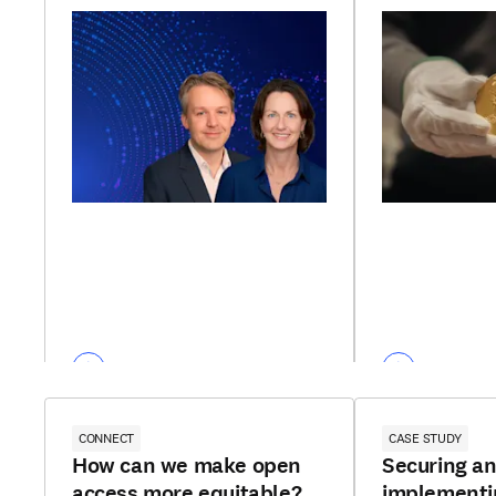
CONNECT
CASE STUDY
How can we make open
Securing a
access more equitable?
implementi