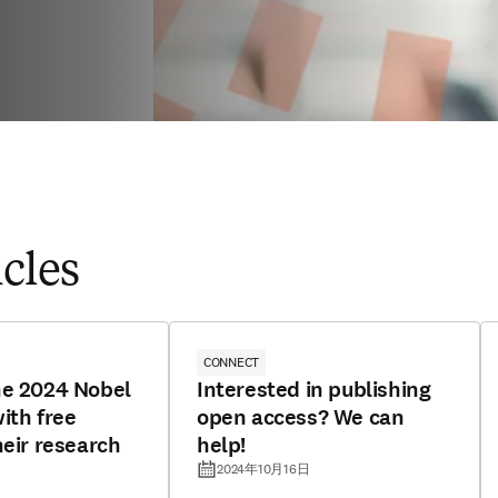
icles
CONNECT
he 2024 Nobel
Interested in publishing
ith free
open access? We can
heir research
help!
2024年10月16日