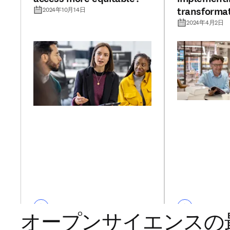
transforma
2024年10月14日
agreement:
2024年4月2日
from librar
オープンサイエンスの