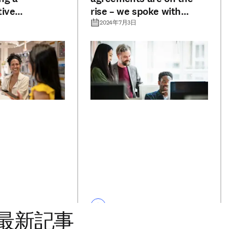
tive
rise – we spoke with
 Perspectives
institutions to find out
2024年7月3日
y leaders
why
最新記事