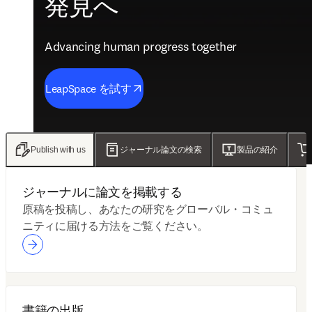
発見へ
医療の未来
信頼を高める
めに本当に大切なこと
Advancing human progress together
Advancing human progress together
Advancing human progress together
Advancing human progress together
LeapSpace を試す
調査結果を見る
新しい ClinicalKey AI をご紹介します
記事を読む
ジャーナル論文の検索
製品の紹介
Publish with us
ジャーナルに論文を掲載する
原稿を投稿し、あなたの研究をグローバル・コミュ
ニティに届ける方法をご覧ください。
書籍の出版