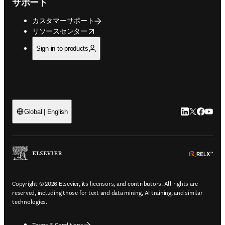
サポート
カスタマーサポート
opens in new tab/window
リソースセンター
Sign in to products
LinkedIn
Twitte
Faceb
You
Global | English
ope
Copyright © 2026 Elsevier, its licensors, and contributors. All rights are
reserved, including those for text and data mining, AI training, and similar
technologies.
Terms & Conditions