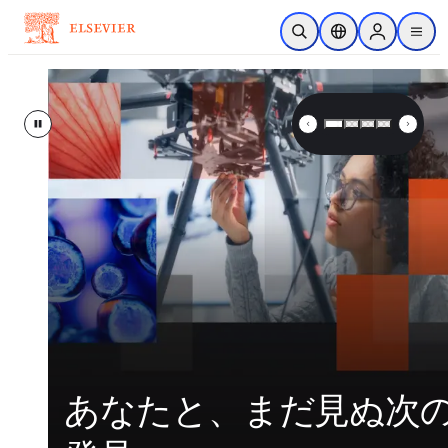
メインのコンテンツにスキップ
検索を開く
ロケーションセレ
Sign in to p
menu
する
Elsevier – Advancing Science, 
Pause
あなたと、まだ見ぬ次
看護師が語る AI、信頼
次世代AI機能で臨床医
より良いR＆D成果のた