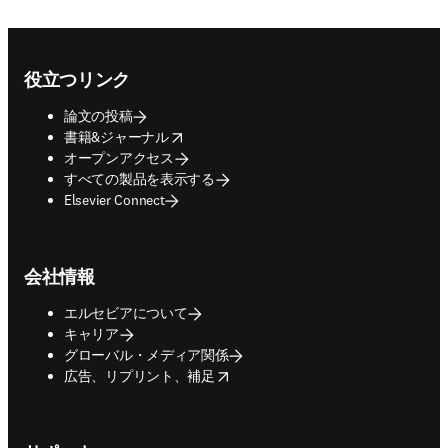
Footer navigation
役立つリンク
論文の投稿
opens in new tab/window
書籍&ジャーナル
オープンアクセス
すべての製品を表示する
Elsevier Connect
会社情報
エルセビアについて
キャリア
グローバル・メディア関係
opens in new tab/window
広告、リプリント、補足