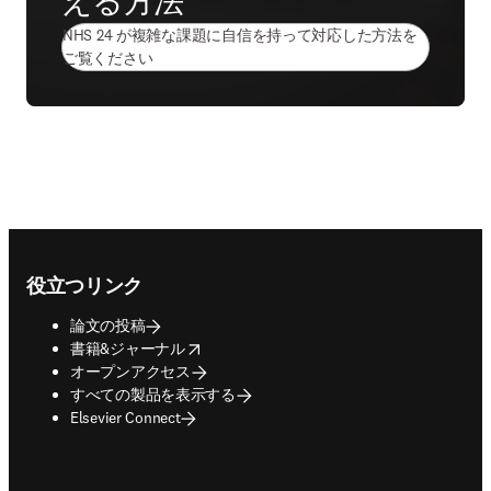
える方法
NHS 24 が複雑な課題に自信を持って対応した方法を
(
新しいタブ／ウィンドウで開く
)
ご覧ください
Footer navigation
役立つリンク
論文の投稿
opens in new tab/window
書籍&ジャーナル
オープンアクセス
すべての製品を表示する
Elsevier Connect