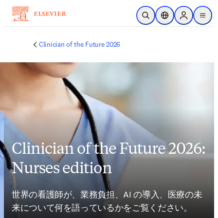
メインのコンテンツにスキップ
検索を開く
ロケーションセレ
Sign in to p
menu
する
Clinician of the Future 2026
Clinician of the Future 2026:
Nurses edition
世界の看護師が、業務負担、AI の導入、医療の未
来について何を語っているかをご覧ください。