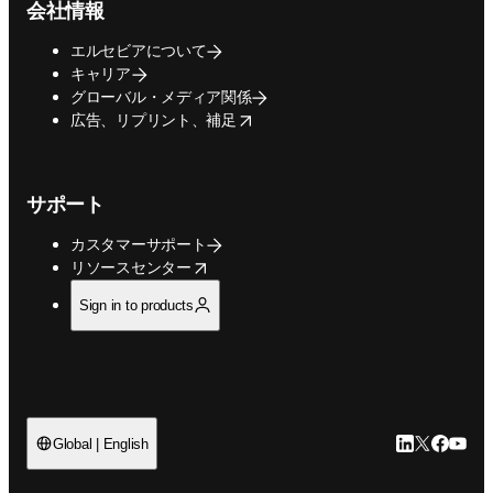
会社情報
エルセビアについて
キャリア
グローバル・メディア関係
opens in new tab/window
広告、リプリント、補足
サポート
カスタマーサポート
opens in new tab/window
リソースセンター
Sign in to products
LinkedIn
Twitte
Faceb
You
Global | English