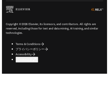
ope
Copyright © 2026 Elsevier, its licensors, and contributors. All rights are
reserved, including those for text and data mining, AI training, and similar
technologies.
Terms & Conditions
プライバシーポリシー
Accessibility
Cookie設定