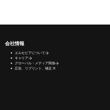
会社情報
エルセビアについて
キャリア
グローバル・メディア関係
opens in new tab/window
広告、リプリント、補足