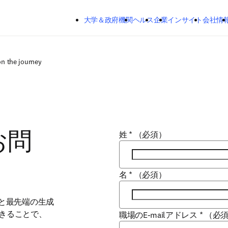
メインのコンテンツにスキップする
大学＆政府機関
ヘルス
企業
インサイト
会社情
on the journey
姓
*
（必須）
お問
名
*
（必須）
情報と最先端の生成
できることで、
職場のE-mailアドレス
*
（必