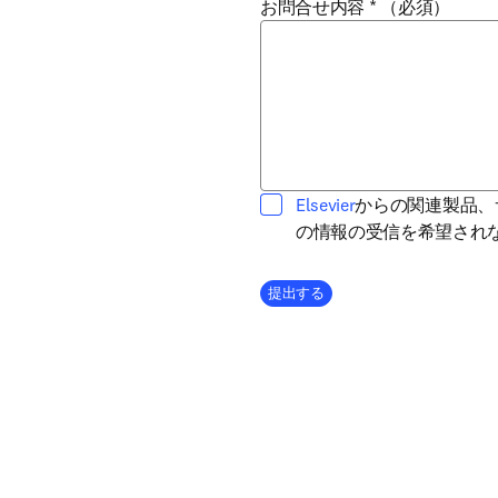
お問合せ内容
*
（必須）
opens in new tab/
Elsevier
からの関連製品、
の情報の受信を希望され
Company Division
提出する