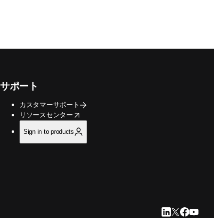
サポート
カスタマーサポート
opens in new tab/window
リソースセンター
Sign in to products
LinkedIn 新
Twitter 新
Faceboo
YouTu