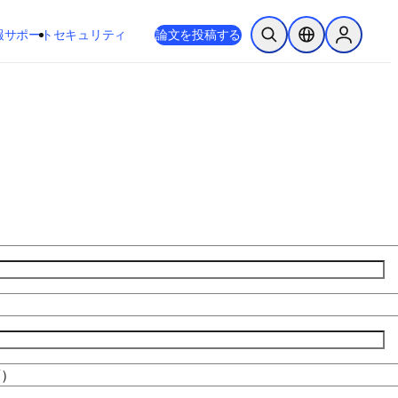
新しいタブ／ウィンドウで開く
opens in new tab/window
報
サポート
セキュリティ
論文を投稿する
検索を開く
ロケーションセレ
Sign in to
須）