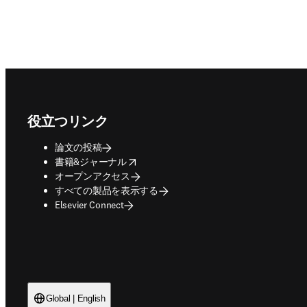
Footer navigation
役立つリンク
論文の投稿
opens in new tab/window
書籍&ジャーナル
オープンアクセス
すべての製品を表示する
Elsevier Connect
Global | English