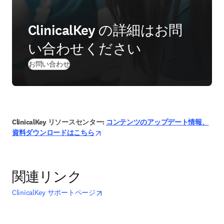
ClinicalKey の詳細はお問
い合わせください
お問い合わせ
ClinicalKey リソースセンター: 
コンテンツのアップデート情報、
opens in new tab/window
資料ダウンロードはこちら
関連リンク
opens in new tab/window
新しいタブ／ウィンドウで開く
ClinicalKey サポートページ