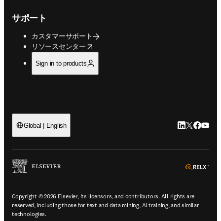
サポート
カスタマーサポート
opens in new tab/window
リソースセンター
Sign in to products
LinkedIn
Twitte
Faceb
You
Global | English
ope
Copyright © 2026 Elsevier, its licensors, and contributors. All rights are
reserved, including those for text and data mining, AI training, and similar
technologies.