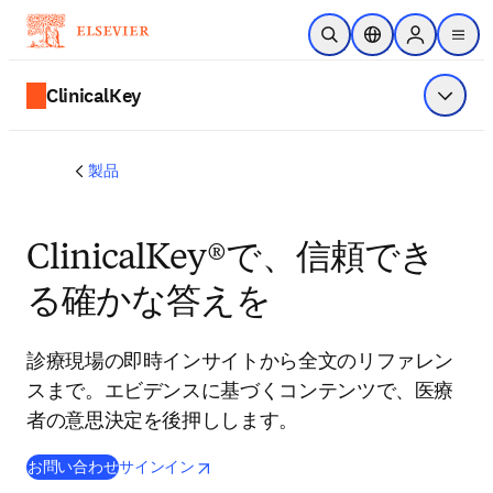
メインのコンテンツにスキップ
検索を開く
ロケーションセレ
Sign in to p
menu
する
ClinicalKey
メニュ
製品
ClinicalKey®で、信頼でき
る確かな答えを
診療現場の即時インサイトから全文のリファレン
スまで。エビデンスに基づくコンテンツで、医療
者の意思決定を後押しします。
opens in new tab/window
新しいタブ／ウィンドウで開く
お問い合わせ
サインイン