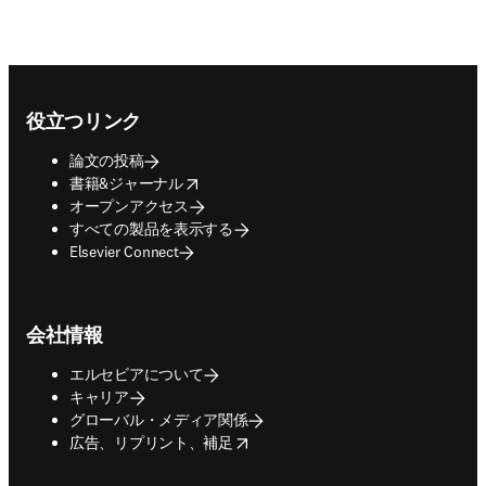
Footer navigation
役立つリンク
論文の投稿
opens in new tab/window
書籍&ジャーナル
オープンアクセス
すべての製品を表示する
Elsevier Connect
会社情報
エルセビアについて
キャリア
グローバル・メディア関係
opens in new tab/window
広告、リプリント、補足