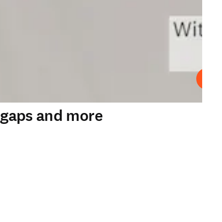
プレ
y gaps and more