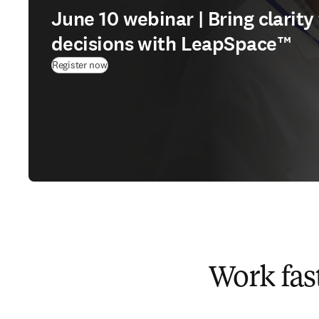
June 10 webinar | Bring clarit
decisions with LeapSpace™
(
新しいタブ／ウィンドウで開く
)
Register now
Work fas