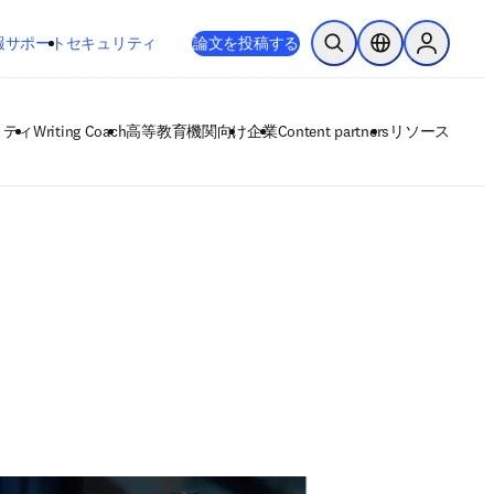
新しいタブ／ウィンドウで開く
opens in new tab/window
報
サポート
セキュリティ
論文を投稿する
検索を開く
ロケーションセレ
Sign in to
リティ
Writing Coach
高等教育機関向け
企業
Content partners
リソース