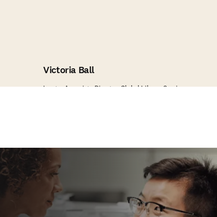
Victoria Ball
Incyte, Associate Director, Global Library Services