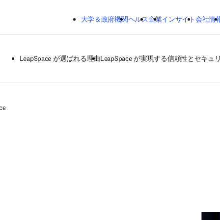
メインのコンテンツにスキップする
大学＆政府機関
ヘルス
企業
インサイト
会社情
LeapSpace が選ばれる理由
LeapSpace が実現する信頼性とセキュ
ce