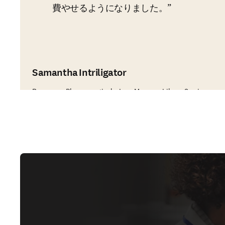
費やせるようになりました。
Samantha Intriligator
Regeneron Pharmaceuticals, Inc., Manager, Library Services