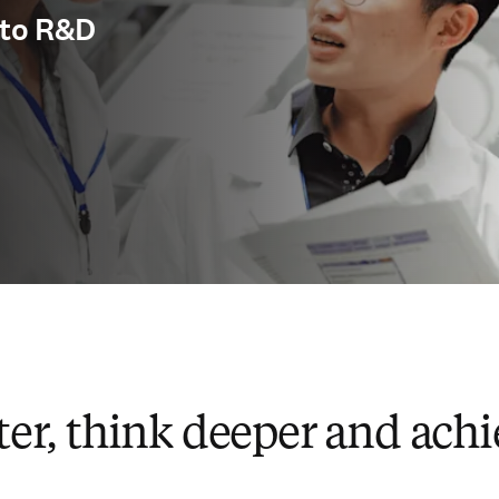
y to R&D
ter, think deeper and ach