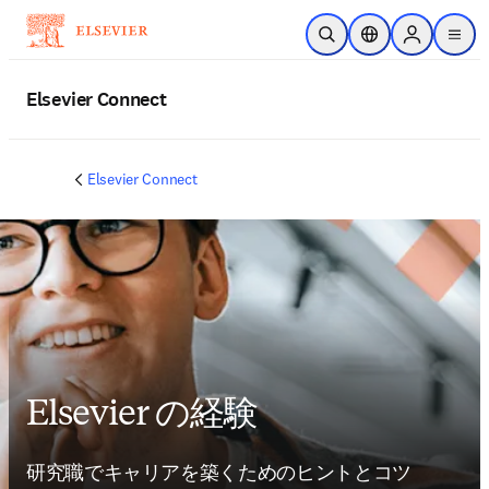
メインのコンテンツにスキップ
検索を開く
ロケーションセレ
Sign in to p
menu
する
Elsevier Connect
Elsevier Connect
Elsevier の経験
研究職でキャリアを築くためのヒントとコツ