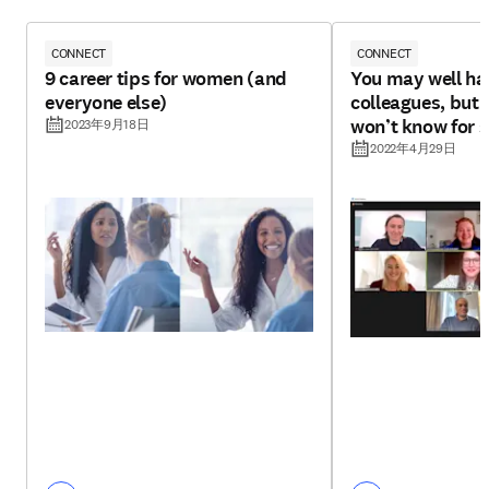
CONNECT
CONNECT
9 career tips for women (and
You may well hav
everyone else)
colleagues, but 
won’t know for 
2023年9月18日
2022年4月29日