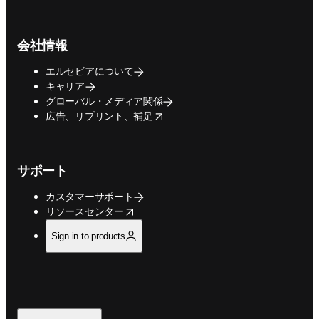
会社情報
エルセビアについて
キャリア
グローバル・メディア関係
opens in new tab/window
広告、リプリント、補足
サポート
カスタマーサポート
opens in new tab/window
リソースセンター
Sign in to products