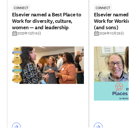
CONNECT
CONNECT
Elsevier named a Best Place to
Elsevier named a
Work for diversity, culture,
Work for Workin
women — and leadership
(and sons)
2022年12月16日
2024年10月28日