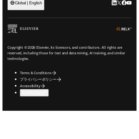
LinkedIn
Twitte
Faceb
You
Global | English
ope
Copyright © 2026 Elsevier, its licensors, and contributors. All rights are
reserved, including those for text and data mining, AI training, and similar
technologies.
Terms & Conditions
プライバシーポリシー
Accessibility
Cookie設定