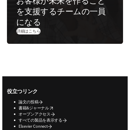
お客様が未来を作ること
を支援するチームの一員
になる
詳細はこちら
Footer navigation
役立つリンク
論文の投稿
opens in new tab/window
書籍&ジャーナル
オープンアクセス
すべての製品を表示する
Elsevier Connect