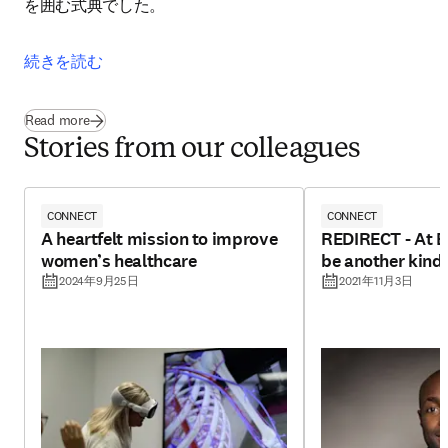
を囲む式典でした。
続きを読む
Read more
Stories from our colleagues
CONNECT
CONNECT
A heartfelt mission to improve
REDIRECT - At Els
women’s healthcare
be another kind
2024年9月25日
2021年11月3日