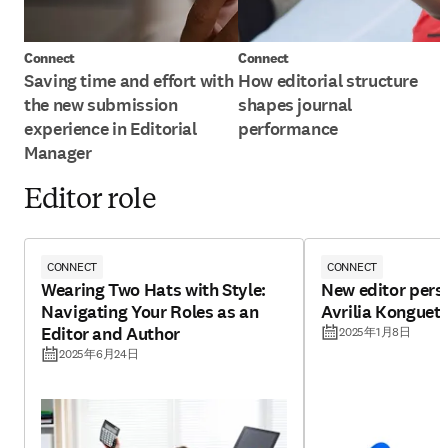
Connect
Connect
Saving time and effort with
How editorial structure
the new submission
shapes journal
experience in Editorial
performance
Manager
Editor role
CONNECT
CONNECT
Wearing Two Hats with Style:
New editor pers
Navigating Your Roles as an
Avrilia Konguet
Editor and Author
2025年1月8日
2025年6月24日