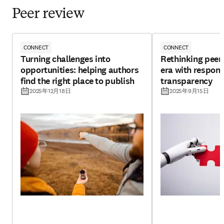
Peer review
CONNECT
CONNECT
Turning challenges into
Rethinking peer 
opportunities: helping authors
era with respons
find the right place to publish
transparency
2025年12月18日
2025年9月15日