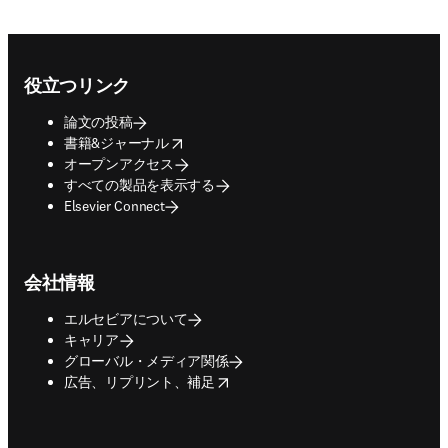
Footer navigation
役立つリンク
論文の投稿
opens in new tab/window
書籍&ジャーナル
オープンアクセス
すべての製品を表示する
Elsevier Connect
会社情報
エルセビアについて
キャリア
グローバル・メディア関係
opens in new tab/window
広告、リプリント、補足