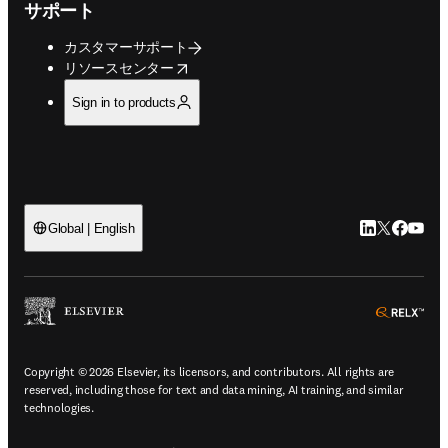
サポート
カスタマーサポート
opens in new tab/window
リソースセンター
Sign in to products
LinkedIn
Twitte
Faceb
You
Global | English
ope
Copyright © 2026 Elsevier, its licensors, and contributors. All rights are
reserved, including those for text and data mining, AI training, and similar
technologies.