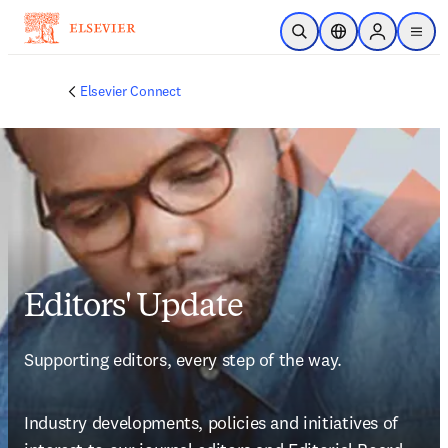
メインのコンテンツにスキップ
検索を開く
ロケーションセレ
Sign in to p
menu
する
Elsevier Connect
Editors' Update
Supporting editors, every step of the way.
Industry developments, policies and initiatives of 