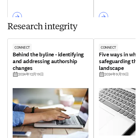
Research integrity
CONNECT
CONNECT
Behind the byline - identifying
Five ways in whi
and addressing authorship
safeguarding th
changes
landscape
2024年12月19日
2024年9月19日