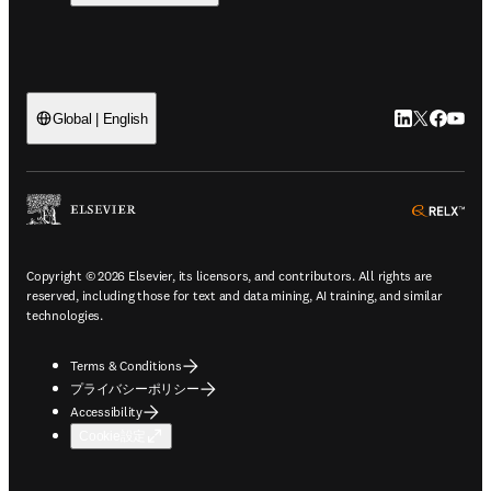
LinkedIn
Twitte
Faceb
You
Global | English
ope
Copyright © 2026 Elsevier, its licensors, and contributors. All rights are
reserved, including those for text and data mining, AI training, and similar
technologies.
Terms & Conditions
プライバシーポリシー
Accessibility
Cookie設定