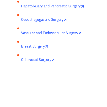
opens in new
Hepatobiliary and Pancreatic Surgery
opens in new tab/windo
Oesophagogastric Surgery
opens in new t
Vascular and Endovascular Surgery
opens in new tab/window
Breast Surgery
opens in new tab/window
Colorectal Surgery