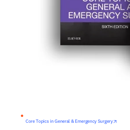
opens 
Core Topics in General & Emergency Surgery