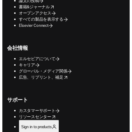
論文の投稿
opens in new tab/window
書籍&ジャーナル
オープンアクセス
すべての製品を表示する
Elsevier Connect
会社情報
エルセビアについて
キャリア
グローバル・メディア関係
opens in new tab/window
広告、リプリント、補足
サポート
カスタマーサポート
opens in new tab/window
リソースセンター
Sign in to products