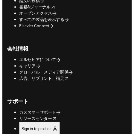
論文の投稿
opens in new tab/window
書籍&ジャーナル
オープンアクセス
すべての製品を表示する
Elsevier Connect
会社情報
エルセビアについて
キャリア
グローバル・メディア関係
opens in new tab/window
広告、リプリント、補足
サポート
カスタマーサポート
opens in new tab/window
リソースセンター
Sign in to products