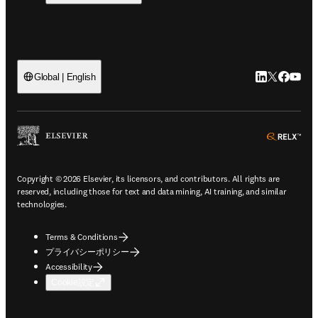
LinkedIn
Twitte
Faceb
You
Global | English
ope
Copyright © 2026 Elsevier, its licensors, and contributors. All rights are
reserved, including those for text and data mining, AI training, and similar
technologies.
Terms & Conditions
プライバシーポリシー
Accessibility
Cookie設定