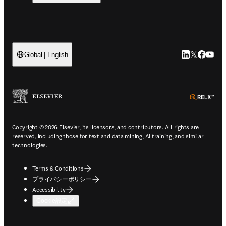
LinkedIn
Twitte
Faceb
You
Global | English
ope
Copyright © 2026 Elsevier, its licensors, and contributors. All rights are
reserved, including those for text and data mining, AI training, and similar
technologies.
Terms & Conditions
プライバシーポリシー
Accessibility
Cookie設定