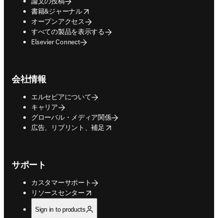
論文の投稿
opens in new tab/window
書籍&ジャーナル
オープンアクセス
すべての製品を表示する
Elsevier Connect
会社情報
エルセビアについて
キャリア
グローバル・メディア関係
opens in new tab/window
広告、リプリント、補足
サポート
カスタマーサポート
opens in new tab/window
リソースセンター
Sign in to products