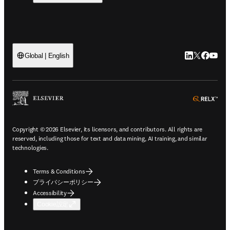
LinkedIn
Twitte
Faceb
You
Global | English
ope
Copyright © 2026 Elsevier, its licensors, and contributors. All rights are
reserved, including those for text and data mining, AI training, and similar
technologies.
Terms & Conditions
プライバシーポリシー
Accessibility
Cookie設定