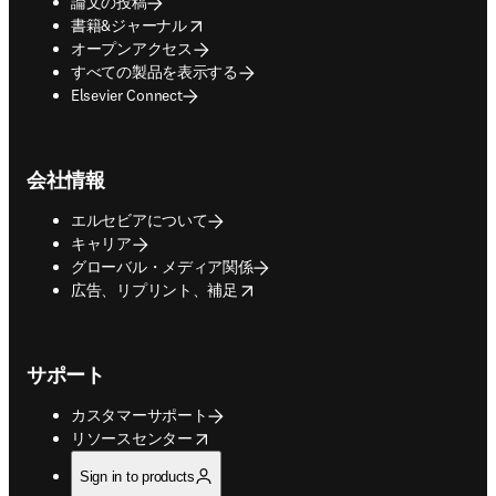
論文の投稿
opens in new tab/window
書籍&ジャーナル
オープンアクセス
すべての製品を表示する
Elsevier Connect
会社情報
エルセビアについて
キャリア
グローバル・メディア関係
opens in new tab/window
広告、リプリント、補足
サポート
カスタマーサポート
opens in new tab/window
リソースセンター
Sign in to products