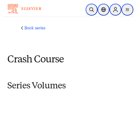
メインのコンテンツにスキップ
検索を開く
ロケーションセレ
Sign in to p
menu
する
Book series
Crash Course
Series Volumes