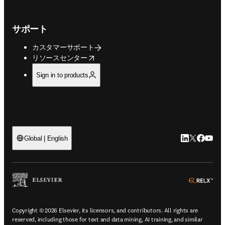
サポート
カスタマーサポート
opens in new tab/window
リソースセンター
Sign in to products
LinkedIn
Twitte
Faceb
You
Global | English
ope
Copyright © 2026 Elsevier, its licensors, and contributors. All rights are
reserved, including those for text and data mining, AI training, and similar