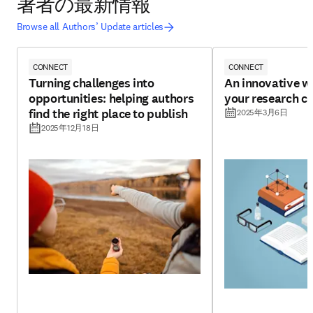
著者の最新情報
Browse all Authors’ Update articles
CONNECT
CONNECT
Turning challenges into
An innovative w
opportunities: helping authors
your research cr
find the right place to publish
2025年3月6日
2025年12月18日