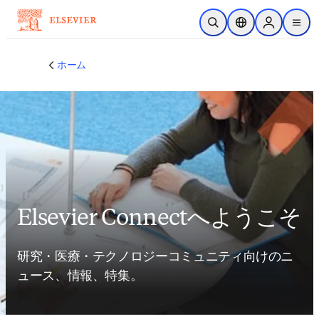
メインのコンテンツにスキップ
検索を開く
ロケーションセレ
Sign in to p
menu
する
ホーム
Elsevier Connectへようこそ
研究・医療・テクノロジーコミュニティ向けのニ
ュース、情報、特集。