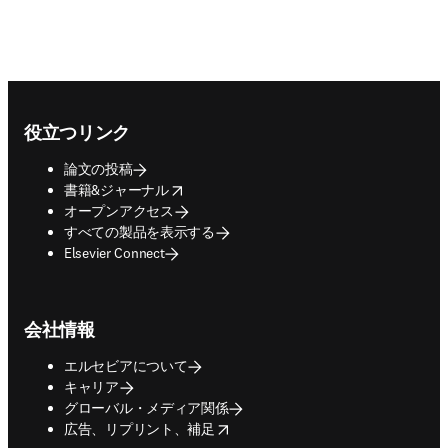
Footer navigation
役立つリンク
論文の投稿
opens in new tab/window
書籍&ジャーナル
オープンアクセス
すべての製品を表示する
Elsevier Connect
会社情報
エルセビアについて
キャリア
グローバル・メディア関係
opens in new tab/window
広告、リプリント、補足