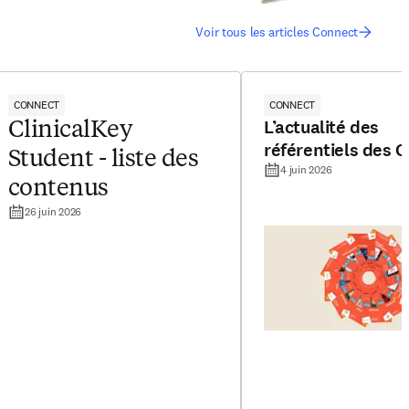
Voir tous les articles Connect
CONNECT
CONNECT
L’actualité des
ClinicalKey
référentiels des C
Student - liste des
4 juin 2026
contenus
26 juin 2026