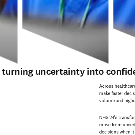
urning uncertainty into confiden
Across healthcare
make faster decis
volume and higher
NHS 24’s transfo
move from uncerta
decisions when i