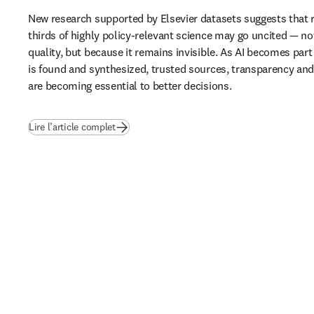
New research supported by Elsevier datasets suggests that 
thirds of highly policy-relevant science may go uncited — not
quality, but because it remains invisible. As AI becomes part
is found and synthesized, trusted sources, transparency and b
are becoming essential to better decisions.
(
S’ouvre dans une nouvelle fenêtre
)
Lire l’article complet