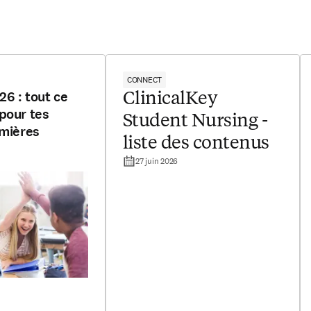
CONNECT
6 : tout ce
ClinicalKey
pour tes
Student Nursing -
rmières
liste des contenus
27 juin 2026