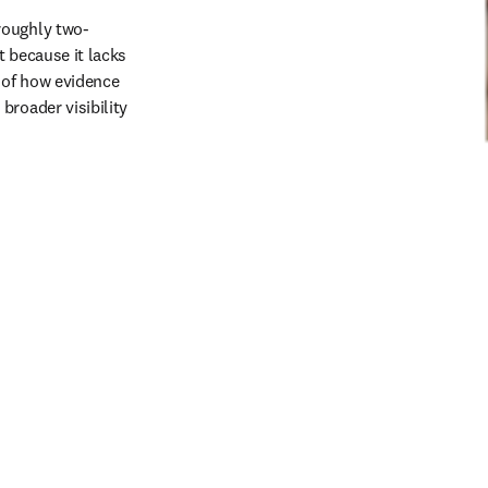
roughly two-
 because it lacks 
 of how evidence 
roader visibility 