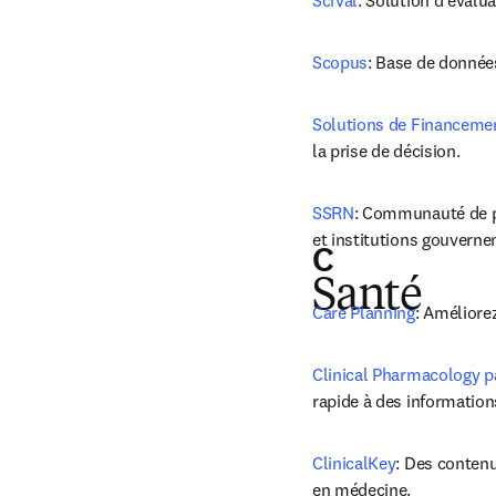
SciVal
: Solution d’évalu
Scopus
: Base de données
Solutions de Financeme
la prise de décision.
SSRN
: Communauté de pré
et institutions gouvern
C
Santé
Care Planning
: Améliore
Clinical Pharmacology pa
rapide à des information
ClinicalKey
: Des contenu