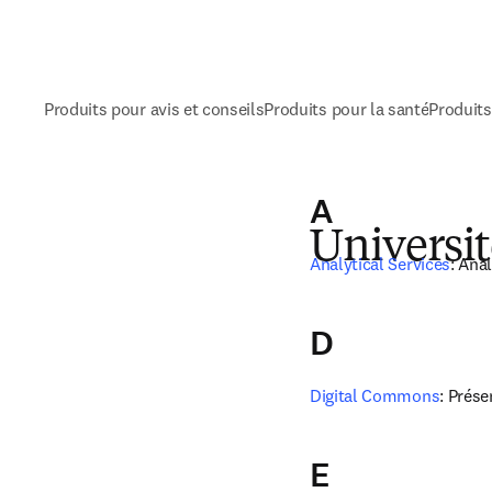
Produits pour avis et conseils
Produits pour la santé
Produits
A
Universi
Analytical Services
: Ana
D
Digital Commons
: Prése
E