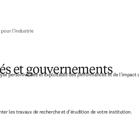
 pour l’industrie
tés et gouvernements
lyse personnalisée et exploitable des performances et de l'impact 
nter les travaux de recherche et d'érudition de votre institution.