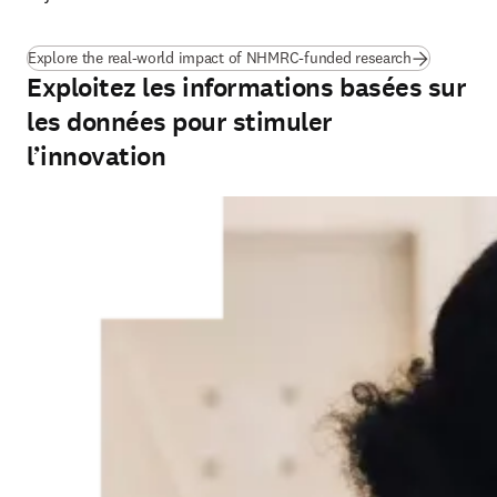
(
S’ouvre dan
Explore the real-world impact of NHMRC-funded research
Exploitez les informations basées sur
les données pour stimuler
l’innovation