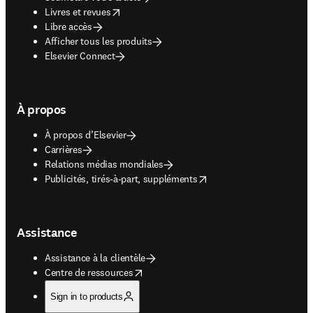
opens in new tab/window
Livres et revues
Libre accès
Afficher tous les produits
Elsevier Connect
À propos
À propos d’Elsevier
Carrières
Relations médias mondiales
opens in new tab/window
Publicités, tirés-à-part, suppléments
Assistance
Assistance à la clientèle
opens in new tab/window
Centre de ressources
Sign in to products