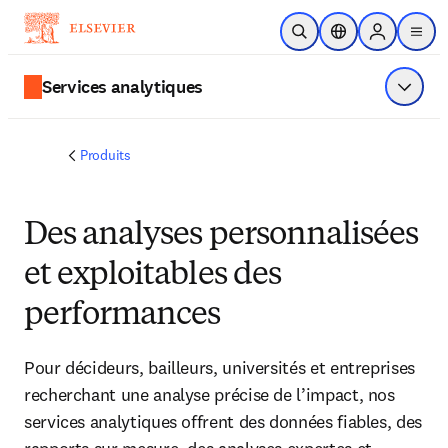
Passer au contenu principal
Ouvrir la recherche
Sélecteur de locali
Sign in to p
menu
Services analytiques
Affiche
Produits
Des analyses personnalisées
et exploitables des
performances
Pour décideurs, bailleurs, universités et entreprises
recherchant une analyse précise de l’impact, nos
services analytiques offrent des données fiables, des