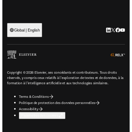
LinkedIn S’ouv
Twitter S’ou
Facebook 
YouTub
Global | English
ope
Copyright © 2026 Elsevier, ses concédants et contributeurs. Tous droits
réservés, y compris ceux relatifs à l'exploration de textes et de données, à la
formation à l'intelligence artificielle et aux technologies similaires.
Terms & Conditions
Politique de protection des données personnelles
Accessibility
Paramètres des cookies