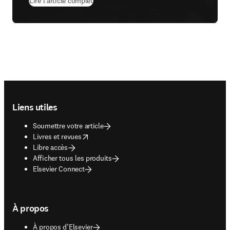
(
S’ouvre dans une nouvelle fenêtre
)
Lire l’article complet
Footer navigation
Liens utiles
Soumettre votre article
opens in new tab/window
Livres et revues
Libre accès
Afficher tous les produits
Elsevier Connect
À propos
À propos d’Elsevier