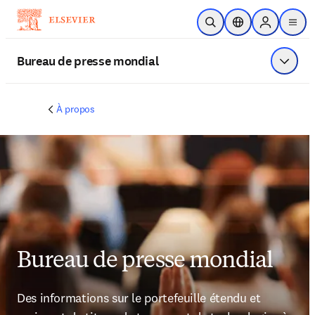
Passer au contenu principal
Ouvrir la recherche
Sélecteur de locali
Sign in to p
menu
Bureau de presse mondial
Affiche
À propos
Bureau de presse mondial
Des informations sur le portefeuille étendu et 