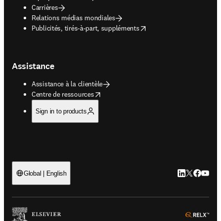
Carrières
Relations médias mondiales
opens in new tab/window
Publicités, tirés-à-part, suppléments
Assistance
Assistance à la clientèle
opens in new tab/window
Centre de ressources
Sign in to products
LinkedIn S’ouv
Twitter S’ou
Facebook 
YouTub
Global | English
ope