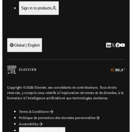
Sign in to products
LinkedIn S’ouv
Twitter S’ou
Facebook 
YouTub
Global | English
ope
Copyright © 2026 Elsevier, ses concédants et contributeurs. Tous droits
réservés, y compris ceux relatifs à l'exploration de textes et de données, à la
formation à l'intelligence artificielle et aux technologies similaires.
Terms & Conditions
Politique de protection des données personnelles
Accessibility
Paramètres des cookies