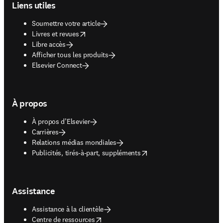
Liens utiles
Soumettre votre article
opens in new tab/window
Livres et revues
Libre accès
Afficher tous les produits
Elsevier Connect
À propos
À propos d’Elsevier
Carrières
Relations médias mondiales
opens in new tab/window
Publicités, tirés-à-part, suppléments
Assistance
Assistance à la clientèle
opens in new tab/window
Centre de ressources