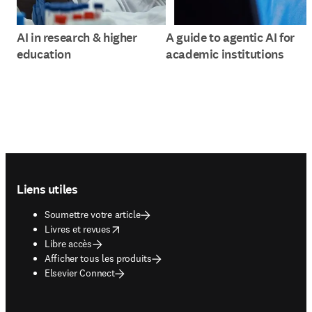
AI in research & higher
A guide to agentic AI for
education
academic institutions
Footer navigation
Liens utiles
Soumettre votre article
opens in new tab/window
Livres et revues
Libre accès
Afficher tous les produits
Elsevier Connect