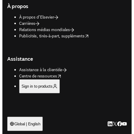
À propos
À propos d’Elsevier
Carrières
Relations médias mondiales
opens in new tab/window
Publicités, tirés-à-part, suppléments
Assistance
Assistance à la clientèle
opens in new tab/window
Centre de ressources
Sign in to products
LinkedIn S’ouv
Twitter S’ou
Facebook 
YouTub
Global | English