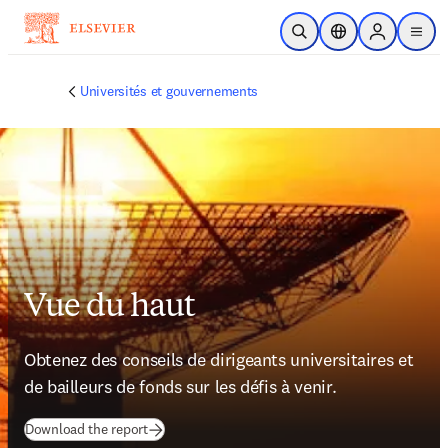
Passer au contenu principal
Ouvrir la recherche
Sélecteur de locali
Sign in to p
menu
Universités et gouvernements
Vue du haut
Obtenez des conseils de dirigeants universitaires et 
de bailleurs de fonds sur les défis à venir. 
(
S’ouvre dans une nouvelle fenêtre
)
Download the report