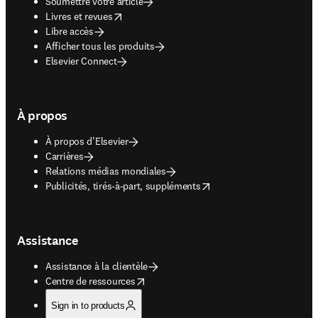
Soumettre votre article
opens in new tab/window
Livres et revues
Libre accès
Afficher tous les produits
Elsevier Connect
À propos
À propos d’Elsevier
Carrières
Relations médias mondiales
opens in new tab/window
Publicités, tirés-à-part, suppléments
Assistance
Assistance à la clientèle
opens in new tab/window
Centre de ressources
Sign in to products