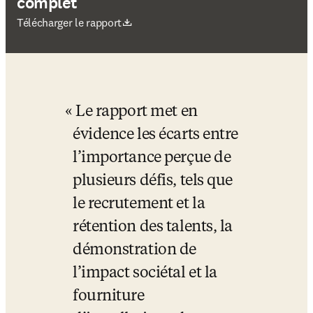
complet
S’ouvre dans une nouvelle fenêtre
Télécharger le rapport
Le rapport met en 
évidence les écarts entre 
l’importance perçue de 
plusieurs défis, tels que 
le recrutement et la 
rétention des talents, la 
démonstration de 
l’impact sociétal et la 
fourniture 