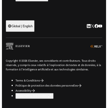
LinkedIn S’ouv
Twitter S’ou
Facebook 
YouTub
Global | English
ope
Copyright © 2026 Elsevier, ses concédants et contributeurs. Tous droits
réservés, y compris ceux relatifs à l'exploration de textes et de données, à la
formation à l'intelligence artificielle et aux technologies similaires.
Terms & Conditions
Politique de protection des données personnelles
Accessibility
Paramètres des cookies