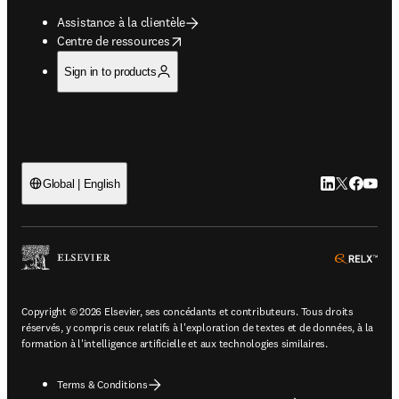
Assistance à la clientèle
opens in new tab/window
Centre de ressources
Sign in to products
LinkedIn S’ouv
Twitter S’ou
Facebook 
YouTub
Global | English
ope
Copyright © 2026 Elsevier, ses concédants et contributeurs. Tous droits
réservés, y compris ceux relatifs à l'exploration de textes et de données, à la
formation à l'intelligence artificielle et aux technologies similaires.
Terms & Conditions