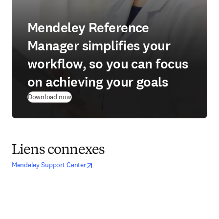
Mendeley Reference
Manager simplifies your
workflow, so you can focus
on achieving your goals
(
S’ouvre dans une nouvelle fenêtre
)
Download now
Liens connexes
opens in new tab/window
S’ouvre dans une nouvelle fenêtre
Mendeley Support Center