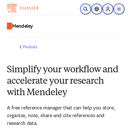
Passer au contenu principal
Ouvrir la recherche
Sélecteur de locali
Sign in to p
menu
Mendeley
Produits
Simplify your workflow and
accelerate your research
with Mendeley
A free reference manager that can help you store,
organize, note, share and cite references and
research data.