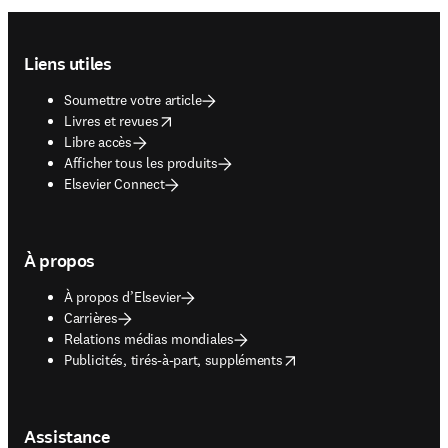
Footer navigation
Liens utiles
Soumettre votre article
opens in new tab/window
Livres et revues
Libre accès
Afficher tous les produits
Elsevier Connect
À propos
À propos d’Elsevier
Carrières
Relations médias mondiales
opens in new tab/window
Publicités, tirés-à-part, suppléments
Assistance