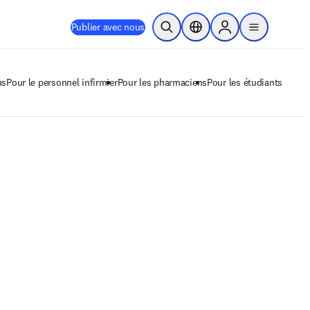
Publier avec nous
Ouvrir la recherche
Sélecteur de localisation
Sign in to products
menu
ns
Pour le personnel infirmier
Pour les pharmaciens
Pour les étudiants