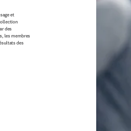
sage et 
llection 
r des 
es, les membres 
ésultats des 