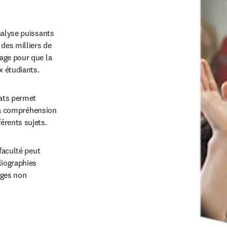
nalyse puissants

es milliers de 
age pour que la 
x étudiants.
ats permet 
 la compréhension 
érents sujets.
faculté peut 
iographies 
ges non 