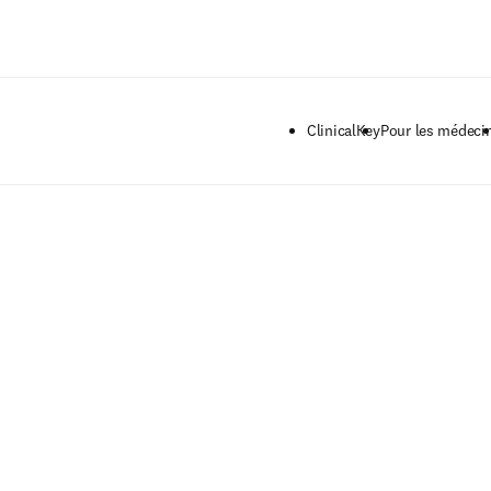
Passer au contenu principal
ClinicalKey
Pour les médeci