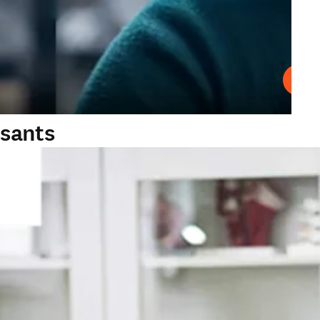
Lire
ssants