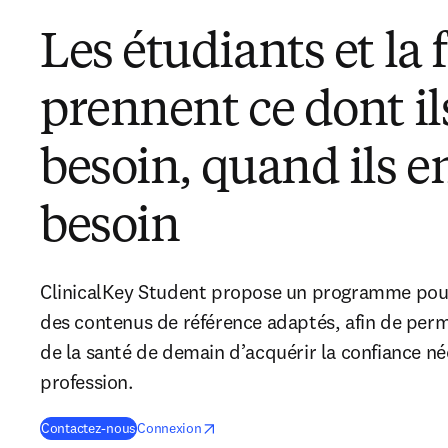
Les étudiants et la 
prennent ce dont il
besoin, quand ils e
besoin
ClinicalKey Student propose un programme pour
des contenus de référence adaptés, afin de perm
de la santé de demain d’acquérir la confiance né
profession.
opens in new tab/window
S’ouvre dans une nouvelle fenêtre
Contactez-nous
Connexion