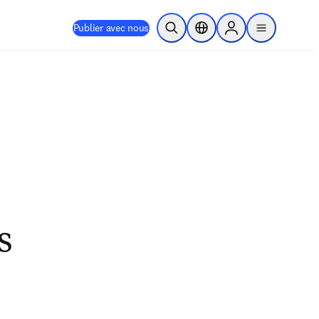
Publier avec nous
Ouvrir la recherche
Sélecteur de localisation
Sign in to products
menu
s