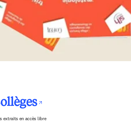
opens in new ta
Collèges
 extraits en accès libre 