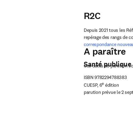
R2C
Depuis 2021 tous les Réf
repérage des rangs de co
correspondance nouveau
A paraître
Santé publique
Ces dates de parution so
ISBN 
9782294788383 
e
CUESP, 6
 édition

parution prévue le 2 se