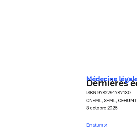
Médecine légale
Dernières éd
ISBN 9782294787430

CNEML, SFML, CEHUMT,
8 octobre 2025
opens in new
Erratum