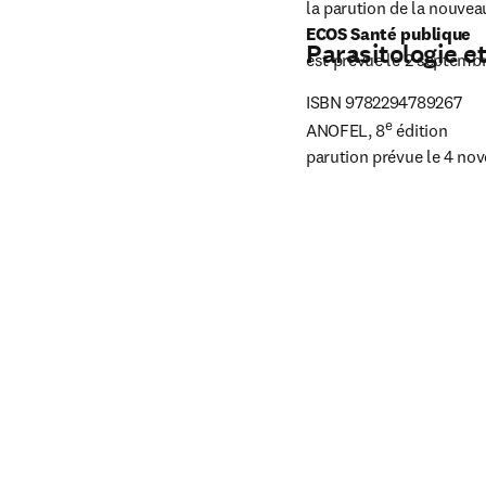
Parasitologie e
est prévue le 2 septemb
ISBN 9782294789267

e
ANOFEL, 8
 édition

parution prévue le 4 no