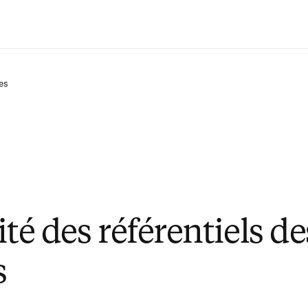
Passer au contenu principal
ges
ité des référentiels de
s