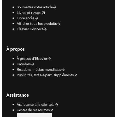
Soumettre votre article
opens in new tab/window
Livres et revues
Libre accès
Afficher tous les produits
Elsevier Connect
À propos
À propos d’Elsevier
Carrières
Relations médias mondiales
opens in new tab/window
Publicités, tirés-à-part, suppléments
Assistance
Assistance à la clientèle
opens in new tab/window
Centre de ressources