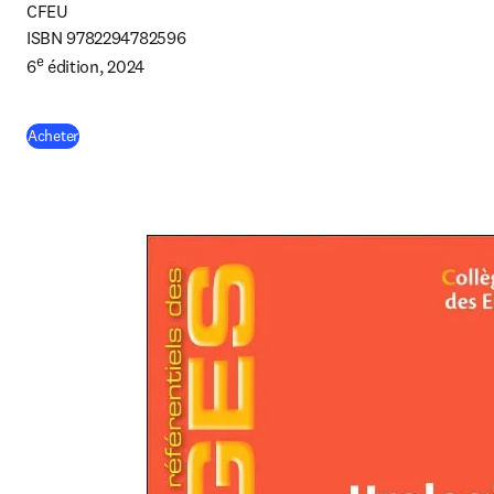
CFEU

ISBN 9782294782596 

e
6
 édition, 2024
(
S’ouvre dans une nouvelle fenêtre
)
Acheter