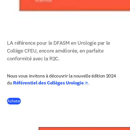
LA référence pour le DFASM en Urologie par le 
Collège CFEU, encore améliorée, en parfaite 
conformité avec la R2C.
Nous vous invitons à découvrir la nouvelle édition 2024 
opens in new tab/wi
du 
Référentiel des Collèges Urologie
.
(
S’ouvre dans une nouvelle fenêtre
)
Acheter