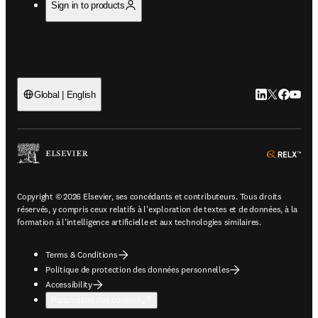
Sign in to products
LinkedIn S’ouv
Twitter S’ou
Facebook 
YouTub
Global | English
ope
Copyright © 2026 Elsevier, ses concédants et contributeurs. Tous droits
réservés, y compris ceux relatifs à l'exploration de textes et de données, à la
formation à l'intelligence artificielle et aux technologies similaires.
Terms & Conditions
Politique de protection des données personnelles
Accessibility
Paramètres des cookies