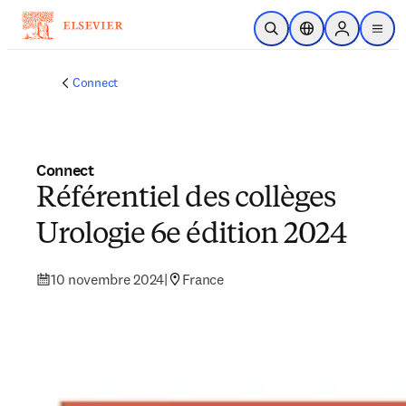
Passer au contenu principal
Ouvrir la recherche
Sélecteur de locali
Sign in to p
menu
Connect
Connect
Référentiel des collèges
Urologie 6e édition 2024
10 novembre 2024
|
France