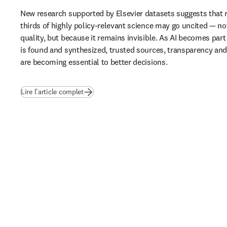
New research supported by Elsevier datasets suggests that 
thirds of highly policy-relevant science may go uncited — not
quality, but because it remains invisible. As AI becomes part
is found and synthesized, trusted sources, transparency and b
are becoming essential to better decisions.
(
S’ouvre dans une nouvelle fenêtre
)
Lire l’article complet