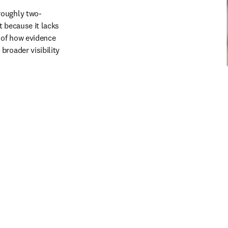
roughly two-
 because it lacks 
 of how evidence 
roader visibility 