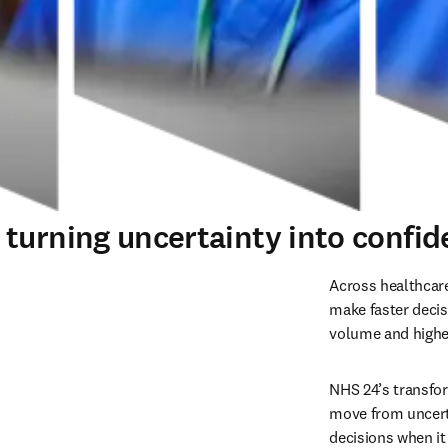
urning uncertainty into confiden
Across healthcare
make faster decis
volume and higher
NHS 24’s transfo
move from uncerta
decisions when i