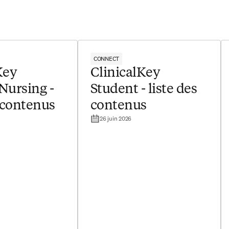
CONNECT
Key
ClinicalKey
Nursing -
Student - liste des
s contenus
contenus
26 juin 2026