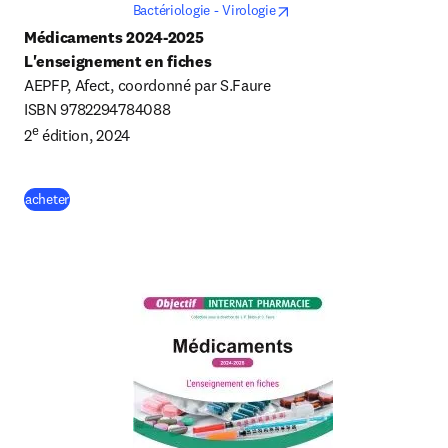
opens in new tab/window
Bactériologie - Virologie
Médicaments 
2024-2025
L'enseignement en fiches
AEPFP, Afect, coordonné par S.Faure

ISBN 9782294784088

e
2
 édition, 2024
(
S’ouvre dans une nouvelle fenêtre
)
acheter