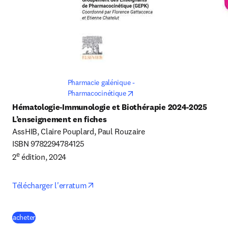
Pharmacie galénique - 
opens in new tab/window
Pharmacocinétique
Hématologie-Immunologie et Biothérapie 2024-2025

L’enseignement en fiches
AssHIB, Claire Pouplard, Paul Rouzaire

ISBN 9782294784125

e
2
 édition, 2024
opens in new tab/window
Télécharger l'erratum
(
S’ouvre dans une nouvelle fenêtre
)
acheter