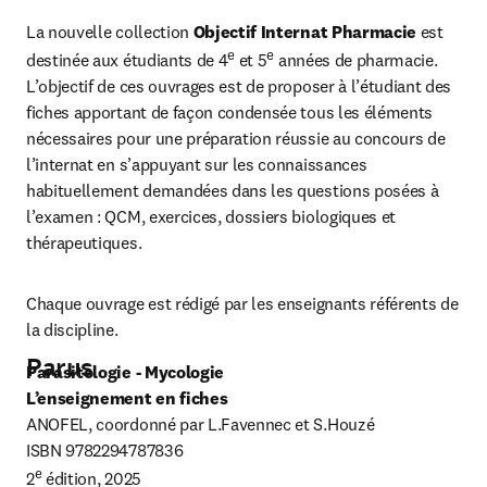
La nouvelle collection 
Objectif Internat Pharmacie
 est 
e
e
destinée aux étudiants de 4
 et 5
 années de pharmacie. 
L’objectif de ces ouvrages est de proposer à l’étudiant des 
fiches apportant de façon condensée tous les éléments 
nécessaires pour une préparation réussie au concours de 
l’internat en s’appuyant sur les connaissances 
habituellement demandées dans les questions posées à 
l’examen : QCM, exercices, dossiers biologiques et 
thérapeutiques.
Chaque ouvrage est rédigé par les enseignants référents de 
la discipline.
Parus
Parasitologie - Mycologie
L’enseignement en fiches
ANOFEL, coordonné par L.Favennec et S.Houzé

ISBN 9782294787836 

e
2
 édition, 2025