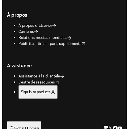
À propos
À propos d’Elsevier
Carrières
Relations médias mondiales
opens in new tab/window
Publicités, tirés-à-part, suppléments
Assistance
Assistance à la clientèle
opens in new tab/window
Centre de ressources
Sign in to products
LinkedIn S’ouv
Twitter S’ou
Facebook 
YouTub
Global | English