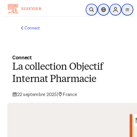
Passer au contenu principal
Ouvrir la recherche
Sélecteur de locali
Sign in to p
menu
Connect
Connect
La collection Objectif
Internat Pharmacie
22 septembre 2025
|
France