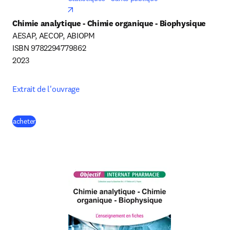
opens in new tab/window
Chimie analytique - Chimie organique - Biophysique
AESAP, AECOP, ABIOPM

ISBN 9782294779862

2023
Extrait de l'ouvrage
(
S’ouvre dans une nouvelle fenêtre
)
acheter