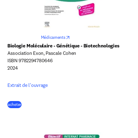
opens in new tab/window
Médicaments
Biologie Moléculaire - Génétique - Biotechnologies
Association Exon, Pascale Cohen

ISBN 9782294780646

2024
Extrait de l'ouvrage
(
S’ouvre dans une nouvelle fenêtre
)
acheter