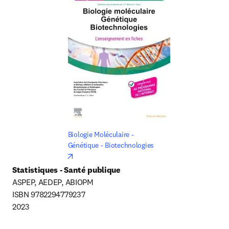
Biologie Moléculaire - 
Génétique - Biotechnologies
opens in new tab/window
ASPEP, AEDEP, ABIOPM 

ISBN 9782294779237

2023