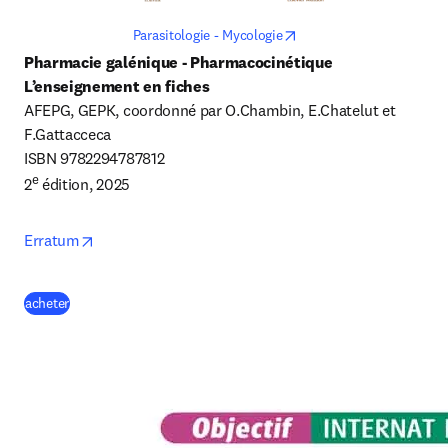
opens in new tab/windo
Parasitologie - Mycologie
Pharmacie galénique - Pharmacocinétique

L’enseignement en fiches
AFEPG, GEPK, coordonné par O.Chambin, E.Chatelut et 
F.Gattacceca

ISBN 9782294787812 

e
2
 édition, 2025
opens in new tab/window
Erratum
(
S’ouvre dans une nouvelle fenêtre
)
acheter