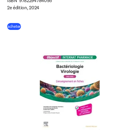
ISBN  9782294784095

2e édition, 2024
(
S’ouvre dans une nouvelle fenêtre
)
acheter