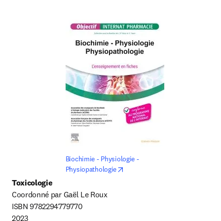
Biochimie - Physiologie - 
opens in new tab/window
Physiopathologie
Toxicologie
Coordonné par Gaël Le Roux

ISBN 9782294779770

2023