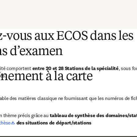
(
S’ouvre dans une nouvelle fenêtre
)
z-vous aux ECOS dans les
ns d’examen
lité comportent 
entre 20 et
28 Stations de la spécialité
, sous fo
nement à la carte
es.
 table des matières classique ne fournissant que les numéros de fich
n thème précis grâce au 
tableau de synthèse des domaines/sta
opens in new tab/window
thèse
 des situations de départ/stations