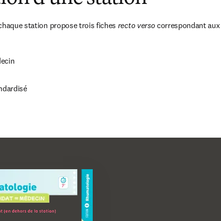
chaque station propose trois fiches 
recto verso
 correspondant aux t
decin
andardisé