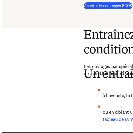
Acheter les ouvrages ECOS
Entraîne
conditio
Les ouvrages par spécia
Un entraî
détachables prédécoupé
à l’aveugle, la
ou en ciblant u
tableau de syn