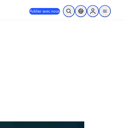
Publier avec nous
Ouvrir la recherche
Sélecteur de localisation
Sign in to products
menu