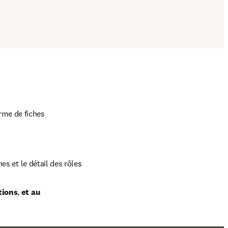
rme de fiches 
es et le détail des rôles
tions
, 
et au 