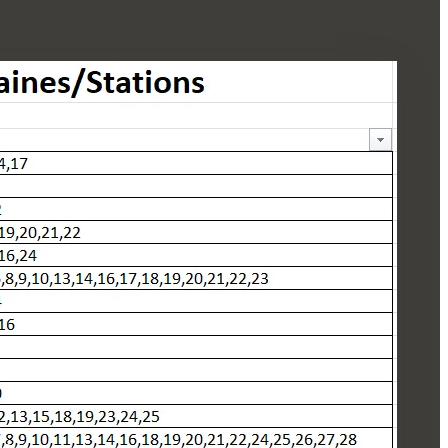
e
tre