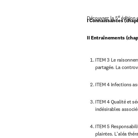
e
Découvrez la 5
 édition
I Connaissances (chapit
II Entraînements (chap
ITEM 3 Le raisonneme
partagée. La contro
ITEM 4 Infections as
ITEM 4 Qualité et sé
indésirables associé
ITEM 5 Responsabilité
plaintes. L'aléa thé