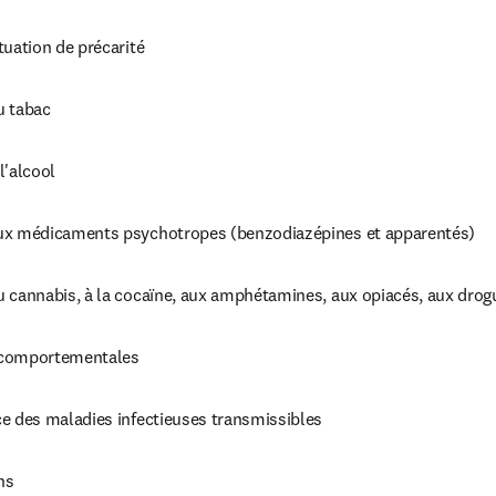
tuation de précarité
u tabac
l'alcool
ux médicaments psychotropes (benzodiazépines et apparentés)
u cannabis, à la cocaïne, aux amphétamines, aux opiacés, aux dro
 comportementales
e des maladies infectieuses transmissibles
ns