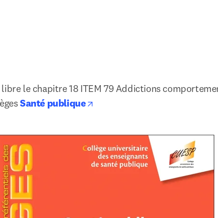
libre le chapitre 18 ITEM 79 Addictions comportemen
opens in new tab/window
èges 
Santé publique