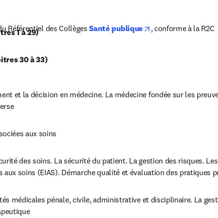
opens in new tab/w
 du Référentiel des Collèges 
Santé publique
, conforme à la R2C
res 1 à 29)
itres 30 à 33)
nt et la décision en médecine. La médecine fondée sur les preuves
verse
sociées aux soins
curité des soins. La sécurité du patient. La gestion des risques. Le
s aux soins (EIAS). Démarche qualité et évaluation des pratiques p
s médicales pénale, civile, administrative et disciplinaire. La gest
rapeutique