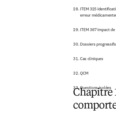
ITEM 325 Identificat
erreur médicamente
ITEM 367 Impact de 
Dossiers progressifs
Cas cliniques
QCM
Questions isolées
C
hapitre
comport