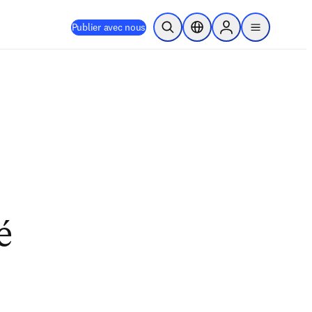
Publier avec nous
Ouvrir la recherche
Sélecteur de localisation
Sign in to products
menu
é