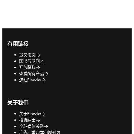
Footer navigation
有用链接
提交论文
opens in new tab/window
图书与期刊
开放获取
查看所有产品
连线Elsevier
关于我们
关于Elsevier
招贤纳士
全球媒体关系
opens in new tab/window
广告、重印本和增刊