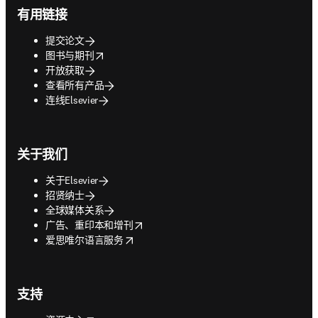
有用链接
提交论文
opens in new tab/window
图书与期刊
开放获取
查看所有产品
连线Elsevier
关于我们
关于Elsevier
招贤纳士
全球媒体关系
opens in new tab/window
广告、重印本和增刊
opens in new tab/window
爱思唯尔语言服务
支持