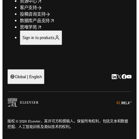
opens in new tab/window
资源中心
客户支持
投稿咨询支持
opens in new tab/window
数据库产品支持
opens in new tab/window
思唯学苑
Sign in to products
LinkedIn
Twitter
Faceb
You
Global | English
ope
版权 © 2026 Elsevier、其许可方和撰稿人。保留所有权利，包括文本和数据
挖掘、人工智能训练及类似技术的权利。