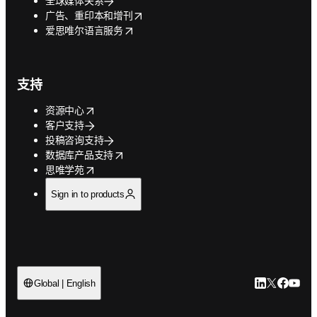
全球媒体关系
opens in new tab/window
广告、重印本和增刊
opens in new tab/window
爱思唯尔语言服务
支持
opens in new tab/window
资源中心
客户支持
投稿咨询支持
opens in new tab/window
数据库产品支持
opens in new tab/window
思唯学苑
Sign in to products
LinkedIn
Twitter
Faceb
You
Global | English