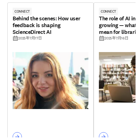
CONNECT
CONNECT
Behind the scenes: How user
The role of AI in 
feedback is shaping
growing — what 
ScienceDirect AI
mean for librari
2025年7月17日
2025年7月16日