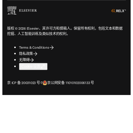
ope
版权 © 2026 Elsevier、其许可方和撰稿人。保留所有权利，包括文本和数据
挖掘、人工智能训练及类似技术的权利。
Terms & Conditions
隐私政策
无障碍
Cookie 设置
在新的选项卡/窗口中打开
在新的选项卡/窗口中打开
京 ICP 备 20031023 号-7
京公网安备 11010102006133 号