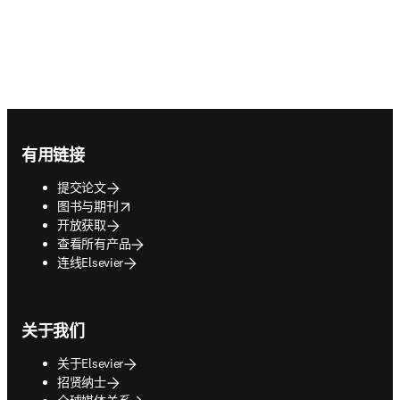
Footer navigation
有用链接
提交论文
opens in new tab/window
图书与期刊
开放获取
查看所有产品
连线Elsevier
关于我们
关于Elsevier
招贤纳士