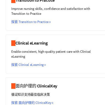
Transition to Practice
Improve nursing skills, confidence and satisfaction with
Transition to Practice
探索 Transition to Practice
Clinical eLearning
Enable consistent, high-quality patient care with Clinical
eLearning
探索 Clinical eLearning
面向护理的 ClinicalKey
循证知识支持最佳临床决策
探索 面向护理的 ClinicalKey