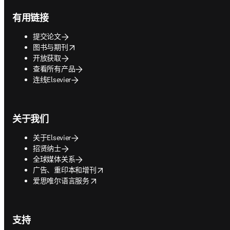
有用链接
提交论文
opens in new tab/window
图书与期刊
开放获取
查看所有产品
连线Elsevier
关于我们
关于Elsevier
招贤纳士
全球媒体关系
opens in new tab/window
广告、重印本和增刊
opens in new tab/window
爱思唯尔语言服务
支持