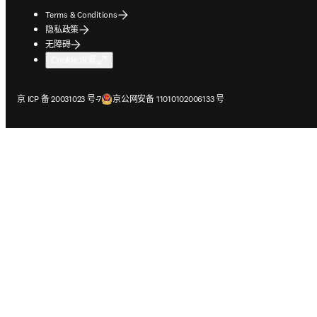
Terms & Conditions
隐私政策
无障碍
Cookie 设置
在新的选项卡/窗口中打开
在新的选项卡/窗口中打开
京 ICP 备 20031023 号-7
京公网安备 11010102006133 号