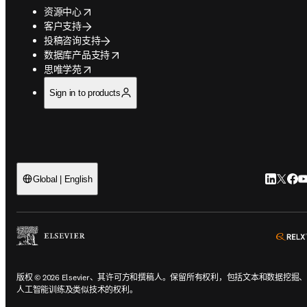
opens in new tab/window
资源中心
客户支持
投稿咨询支持
opens in new tab/window
数据库产品支持
opens in new tab/window
思唯学苑
Sign in to products
Linked
Twit
Fa
Y
Global | English
版权 © 2026 Elsevier、其许可方和撰稿人。保留所有权利，包括文本和数据挖掘
人工智能训练及类似技术的权利。