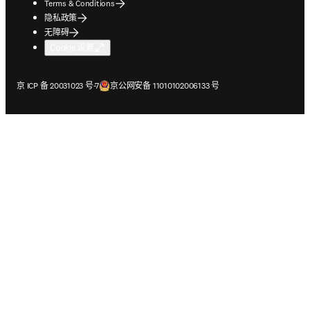
Terms & Conditions
隐私政策
无障碍
Cookie 设置
在新的选项卡/窗口中打开
在新的选项卡/窗口中打开
京 ICP 备 20031023 号-7
京公网安备 11010102006133 号