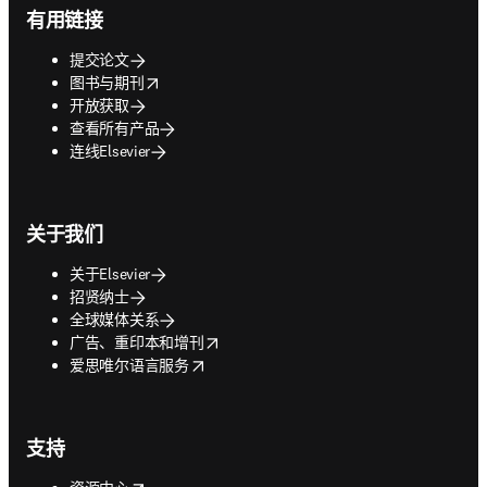
有用链接
提交论文
opens in new tab/window
图书与期刊
开放获取
查看所有产品
连线Elsevier
关于我们
关于Elsevier
招贤纳士
全球媒体关系
opens in new tab/window
广告、重印本和增刊
opens in new tab/window
爱思唯尔语言服务
支持
opens in new tab/window