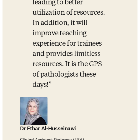
leading to better 
utilization of resources. 
In addition, it will 
improve teaching 
experience for trainees 
and provides limitless 
resources. It is the GPS 
of pathologists these 
days!
Dr Ethar Al-Husseinawi
Clinical Assistant Professor (USA)