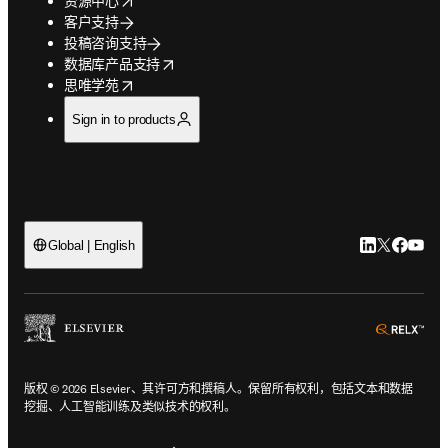
资源中心
客户支持
投稿咨询支持
opens in new tab/window
数据库产品支持
opens in new tab/window
思唯学苑
Sign in to products
LinkedIn
Twitter
Faceb
You
Global | English
ope
版权 © 2026 Elsevier、其许可方和撰稿人。保留所有权利，包括文本和数据
挖掘、人工智能训练及类似技术的权利。