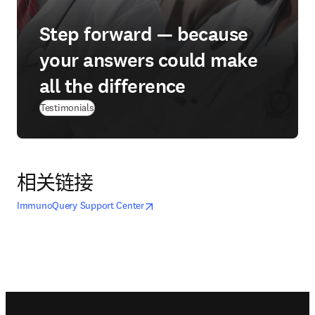
Step forward — because
your answers could make
all the difference
Testimonials
相关链接
opens in new tab/window
在新的选项卡/窗口中打开
ImmunoQuery Support Center
Footer navigation