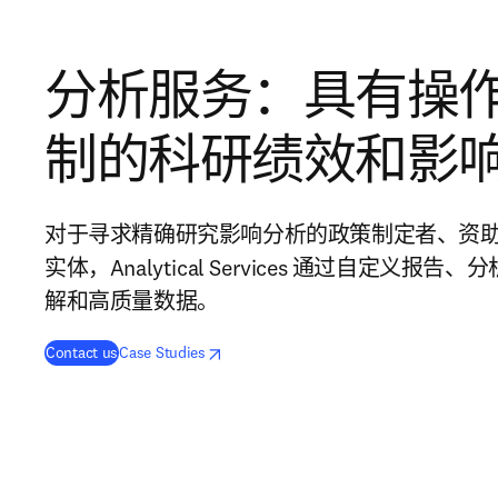
分析服务：具有操
制的科研绩效和影
对于寻求精确研究影响分析的政策制定者、资
实体，Analytical Services 通过自定义
解和高质量数据。
opens in new tab/window
在新的选项卡/窗口中打开
Contact us
Case Studies