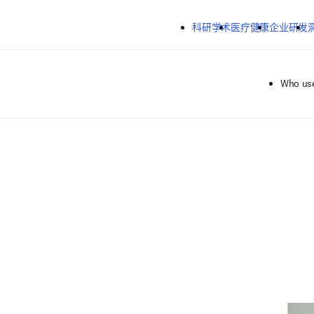
跳转到主内容
科研学术
医疗健康
企业研发
Who use