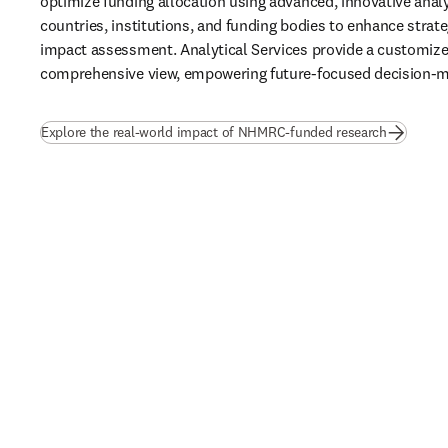
optimize funding allocation using advanced, innovative analyt
countries, institutions, and funding bodies to enhance strate
impact assessment. Analytical Services provide a 
customize
comprehensive view, empowering future-focused decision-m
(
在新的选
Explore the real-world impact of NHMRC-funded research