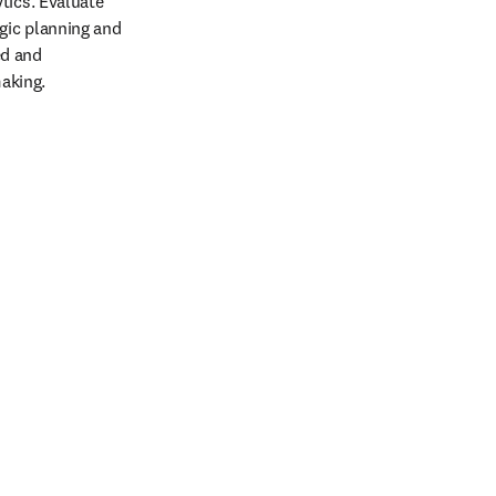
ics. Evaluate 
gic planning and 
d and
aking.
项卡/窗口中打开
)