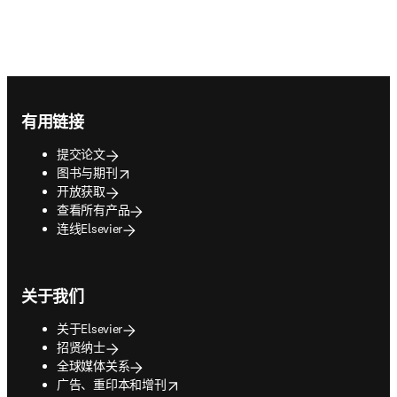
Footer navigation
有用链接
提交论文
opens in new tab/window
图书与期刊
开放获取
查看所有产品
连线Elsevier
关于我们
关于Elsevier
招贤纳士
全球媒体关系
opens in new tab/window
广告、重印本和增刊