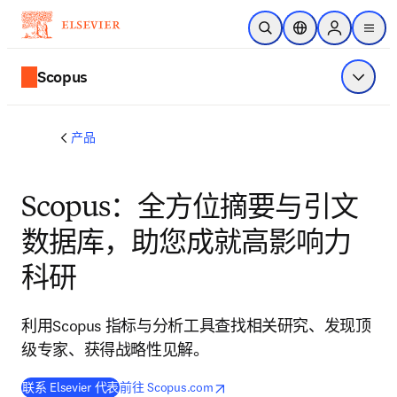
跳转到主内容
开放搜索
位置选择器
Sign in to p
menu
Scopus
显示菜
产品
Scopus：全方位摘要与引文
数据库，助您成就高影响力
科研
利用Scopus 指标与分析工具查找相关研究、发现顶
级专家、获得战略性见解。
opens in new tab/window
在新的选项卡/窗口中打开
联系 Elsevier 代表
前往 Scopus.com