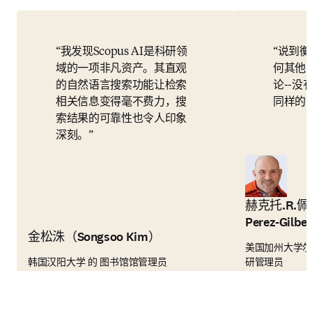
我发现Scopus AI是科研领
说到衡
域的一项非凡资产。其直观
何其他产
的自然语言搜索功能让检索
论--
相关信息变得毫不费力，搜
同样的
索结果的可靠性也令人印象
深刻。
赫克托.R.佩雷
Perez-Gilb
金松洙（Songsoo Kim）
美国加州大学尔
韩国汉阳大学 的 图书馆馆管理员
研管理员