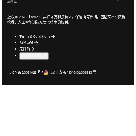
版权 © 2026 Elsevier、其许可方和撰稿人。保留所有权利，包括文本和数据
挖掘、人工智能训练及类似技术的权利。
Terms & Conditions
隐私政策
无障碍
Cookie 设置
在新的选项卡/窗口中打开
在新的选项卡/窗口中打开
京 ICP 备 20031023 号-7
京公网安备 11010102006133 号