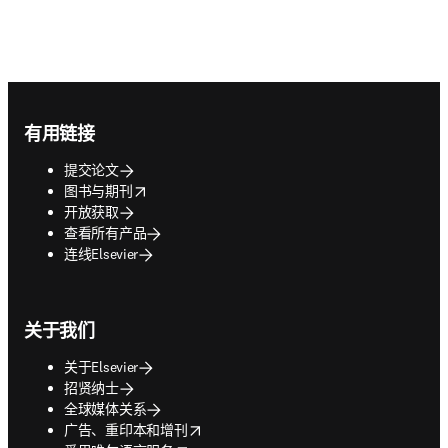
Footer navigation
有用链接
提交论文
opens in new tab/window
图书与期刊
开放获取
查看所有产品
连线Elsevier
关于我们
关于Elsevier
招贤纳士
全球媒体关系
opens in new tab/window
广告、重印本和增刊