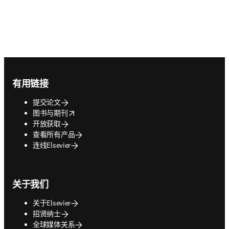
Footer navigation
有用链接
提交论文
opens in new tab/window
图书与期刊
开放获取
查看所有产品
连线Elsevier
关于我们
关于Elsevier
招贤纳士
全球媒体关系