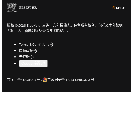
ope
版权 © 2026 Elsevier、其许可方和撰稿人。保留所有权利，包括文本和数据
挖掘、人工智能训练及类似技术的权利。
Terms & Conditions
隐私政策
无障碍
Cookie 设置
在新的选项卡/窗口中打开
在新的选项卡/窗口中打开
京 ICP 备 20031023 号-7
京公网安备 11010102006133 号