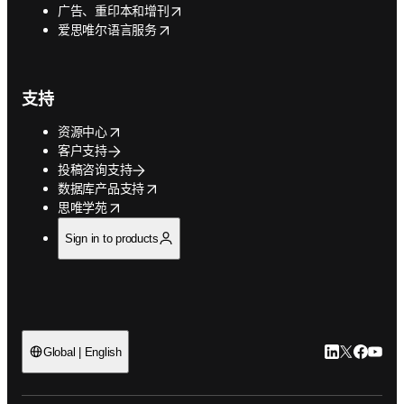
opens in new tab/window
广告、重印本和增刊
opens in new tab/window
爱思唯尔语言服务
支持
opens in new tab/window
资源中心
客户支持
投稿咨询支持
opens in new tab/window
数据库产品支持
opens in new tab/window
思唯学苑
Sign in to products
LinkedIn
Twitter
Faceb
You
Global | English