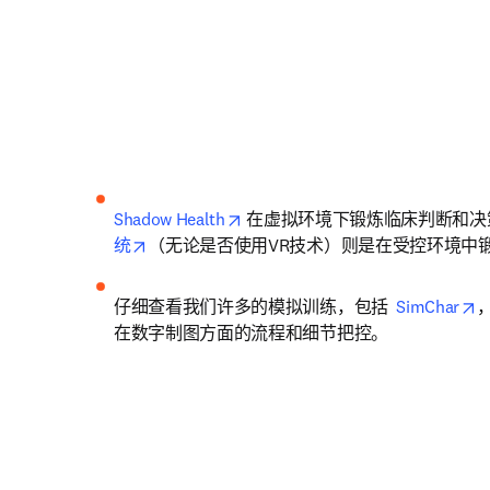
opens in new tab/window
Shadow Health
 在虚拟环境下锻炼临床判断和决
opens in new tab/window
统
（无论是否使用VR技术）则是在受控环境中锻
o
仔细查看我们许多的模拟训练，包括 
 SimChar
在数字制图方面的流程和细节把控。 