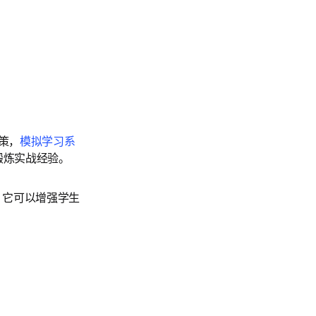
策，
模拟学习系
炼实战经验。 
pens in new tab/window
，它可以增强学生