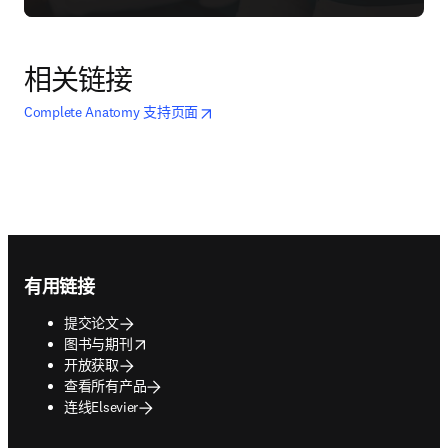
相关链接
opens in new tab/window
在新的选项卡/窗口中打开
Complete Anatomy 支持页面
Footer navigation
有用链接
提交论文
opens in new tab/window
图书与期刊
开放获取
查看所有产品
连线Elsevier