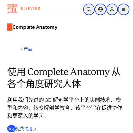
跳转到主内容
开放搜索
位置选择器
Sign in to p
menu
Complete Anatomy
产品
使用 Complete Anatomy 从
各个角度研究人体
利用我们先进的 3D 解剖学平台上的尖端技术、模
型和内容，转变解剖学教育，该平台旨在促进协作
和更深入的学习。
opens in new tab/window
在新的选项卡/窗口中打开
演示
免费试用