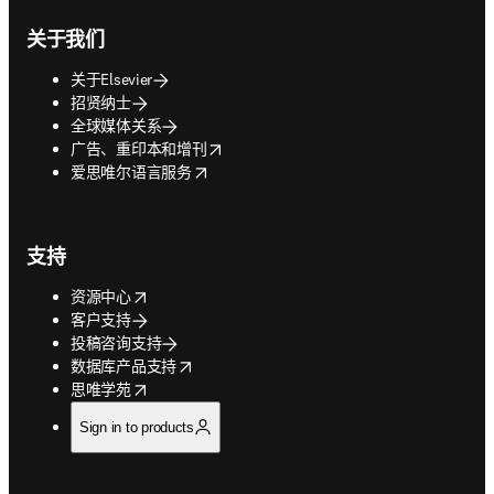
关于我们
关于Elsevier
招贤纳士
全球媒体关系
opens in new tab/window
广告、重印本和增刊
opens in new tab/window
爱思唯尔语言服务
支持
opens in new tab/window
资源中心
客户支持
投稿咨询支持
opens in new tab/window
数据库产品支持
opens in new tab/window
思唯学苑
Sign in to products