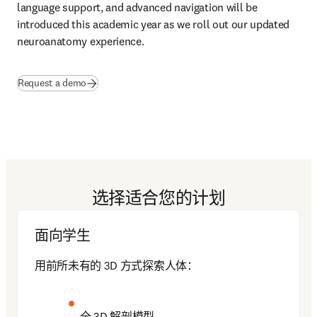
language support, and advanced navigation will be 
introduced this academic year as we roll out our updated 
neuroanatomy experience. 
Request a demo
选择适合您的计划
面向学生
用
前所未有的 3D 方式探索人体：
全 3D 解剖模型