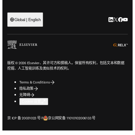
LinkedIn
Twitter
Faceb
You
Global | English
ope
版权 © 2026 Elsevier、其许可方和撰稿人。保留所有权利，包括文本和数据
挖掘、人工智能训练及类似技术的权利。
Terms & Conditions
隐私政策
无障碍
Cookie 设置
在新的选项卡/窗口中打开
在新的选项卡/窗口中打开
京 ICP 备 20031023 号-7
京公网安备 11010102006133 号