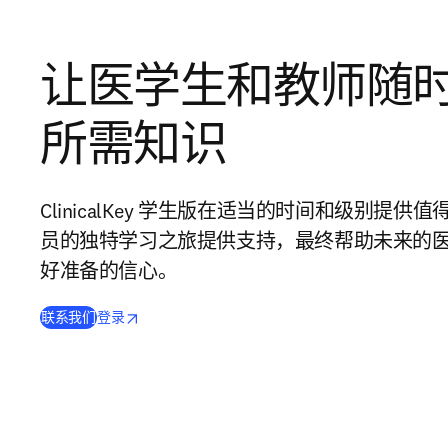
让医学生和教师随
所需知识
ClinicalKey 学生版在适当的时间和级别提
员的独特学习之旅提供支持，最终帮助未来的
好准备的信心。
opens in new tab/window
在新的选项卡/窗口中打开
联系我们
登录