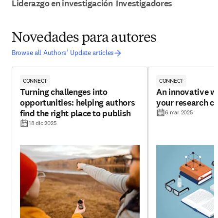
Liderazgo en investigación
Investigadores
Novedades para autores
Browse all Authors’ Update articles
CONNECT
CONNECT
Turning challenges into
An innovative w
opportunities: helping authors
your research cr
find the right place to publish
6 mar 2025
18 dic 2025