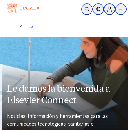
Saltar al contenido principal
Abrir búsqueda
Selector de ubicac
Sign in to p
menu
Inicio
Le damos la bienvenida a
Elsevier Connect
Noticias, información y herramientas para las 
comunidades tecnológicas, sanitarias e 