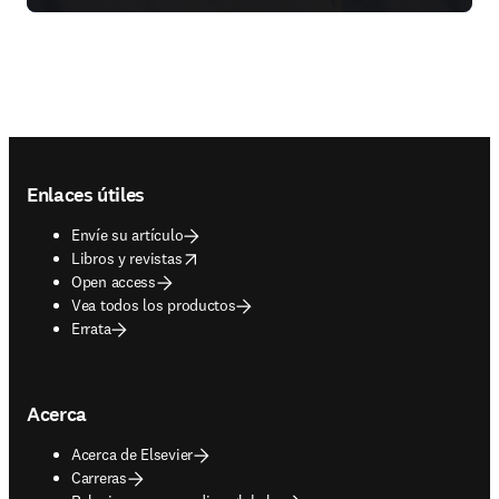
Footer navigation
Enlaces útiles
Envíe su artículo
opens in new tab/window
Libros y revistas
Open access
Vea todos los productos
Errata
Acerca
Acerca de Elsevier
Carreras