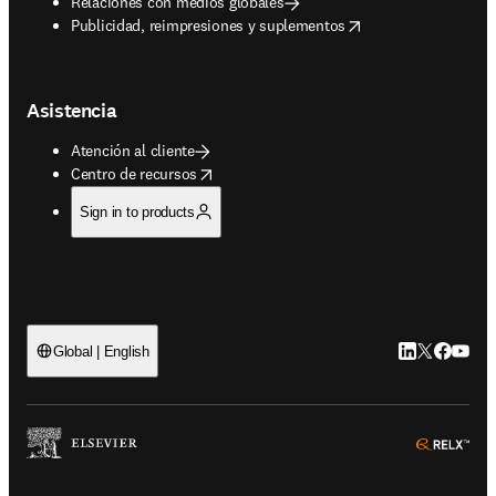
Relaciones con medios globales
opens in new tab/window
Publicidad, reimpresiones y suplementos
Asistencia
Atención al cliente
opens in new tab/window
Centro de recursos
Sign in to products
LinkedIn se ab
Twitter se 
Facebook
YouTub
Global | English
ope