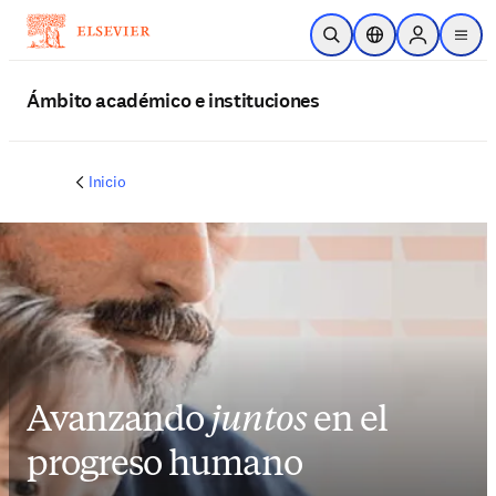
Saltar al contenido principal
Abrir búsqueda
Selector de ubicac
Sign in to p
menu
Ámbito académico e instituciones
Inicio
Avanzando
juntos
en el
progreso humano