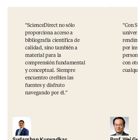
ScienceDirect no sólo
Con Sc
proporciona acceso a
univers
bibliografía científica de
rendimi
calidad, sino también a
por ins
material para la
persona
comprensión fundamental
con otr
y conceptual. Siempre
cualqu
encuentro creíbles las
fuentes y disfruto
navegando por él.
Sudarshan Kurwadkar
Prof. Wei Ge