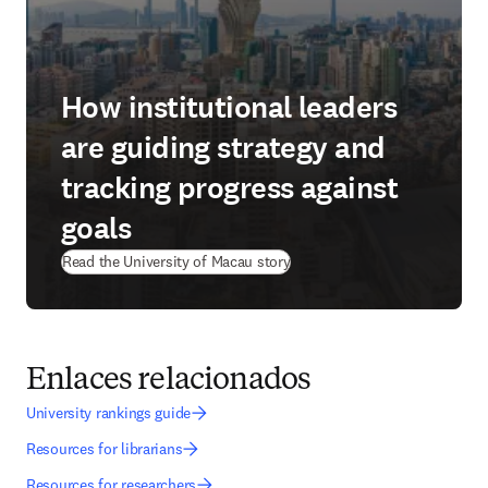
How institutional leaders
are guiding strategy and
tracking progress against
goals
(
se abre en una nueva pestañ
Read the University of Macau story
Enlaces relacionados
University rankings guide
Resources for librarians
Resources for researchers