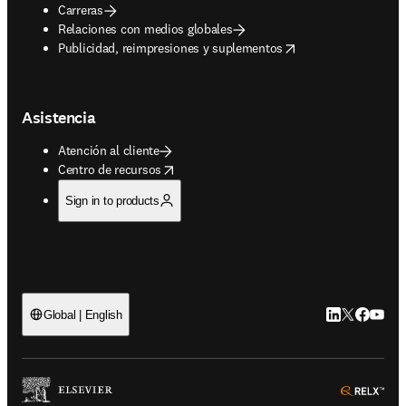
Carreras
Relaciones con medios globales
opens in new tab/window
Publicidad, reimpresiones y suplementos
Asistencia
Atención al cliente
opens in new tab/window
Centro de recursos
Sign in to products
LinkedIn se ab
Twitter se 
Facebook
YouTub
Global | English
ope