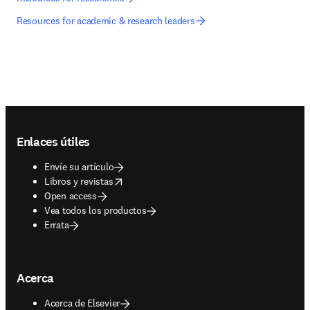
Resources for academic & research leaders
Footer navigation
Enlaces útiles
Envíe su artículo
opens in new tab/window
Libros y revistas
Open access
Vea todos los productos
Errata
Acerca
Acerca de Elsevier