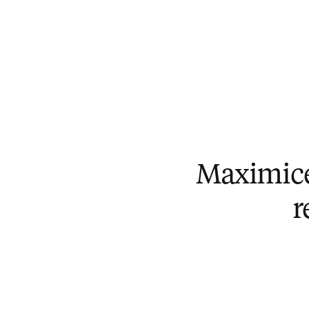
Maximice 
r