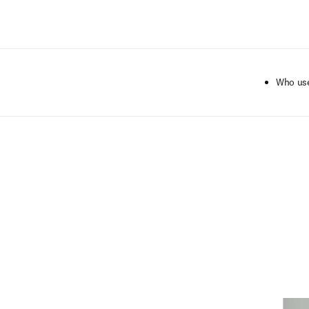
Saltar al contenido principal
Who use