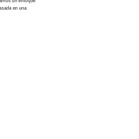
amos un enfoque 
asada en una 
n una nueva pestaña/ventana
)