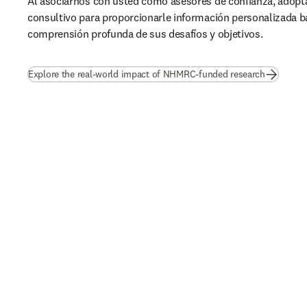
Al asociarnos con usted como asesores de confianza, adopt
consultivo para proporcionarle información personalizada b
comprensión profunda de sus desafíos y objetivos.
(
se abre e
Explore the real-world impact of NHMRC-funded research