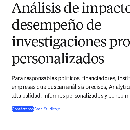
Análisis de impacto
desempeño de
investigaciones pro
personalizados
Para responsables políticos, financiadores, inst
empresas que buscan análisis precisos, Analytic
alta calidad, informes personalizados y conocim
opens in new tab/window
se abre en una nueva pestaña/ventana
Contáctenos
Case Studies