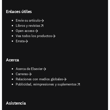
Footer navigation
Enlaces útiles
Envíe su artículo
opens in new tab/window
Libros y revistas
Open access
Vea todos los productos
Errata
Acerca
Acerca de Elsevier
Carreras
Relaciones con medios globales
opens in new tab/window
Publicidad, reimpresiones y suplementos
Asistencia