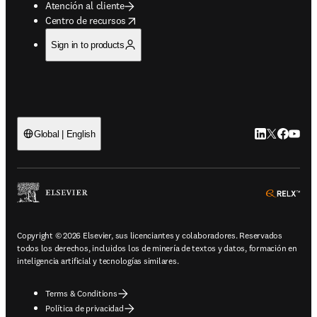
Atención al cliente
opens in new tab/window
Centro de recursos
Sign in to products
LinkedIn se ab
Twitter se 
Facebook
YouTub
Global | English
ope
Copyright © 2026 Elsevier, sus licenciantes y colaboradores. Reservados
todos los derechos, incluidos los de minería de textos y datos, formación en
inteligencia artificial y tecnologías similares.
Terms & Conditions
Política de privacidad