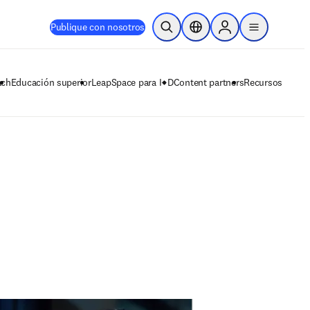
Publique con nosotros
Abrir búsqueda
Selector de ubicación
Sign in to products
menu
ach
Educación superior
LeapSpace para I+D
Content partners
Recursos