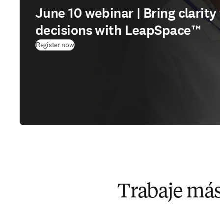
June 10 webinar | Bring clarit
decisions with LeapSpace™
(
se abre en una nueva pestaña/ventana
)
Register now
Trabaje más