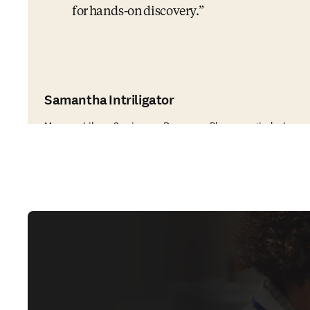
for hands-on discovery.
Samantha Intriligator
Manager, Library Services en Regeneron Pharmaceuticals, Inc.