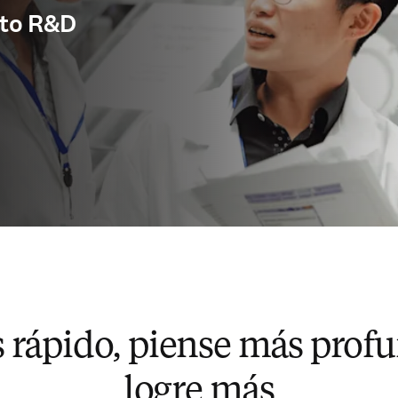
y to R&D
 rápido, piense más pro
logre más