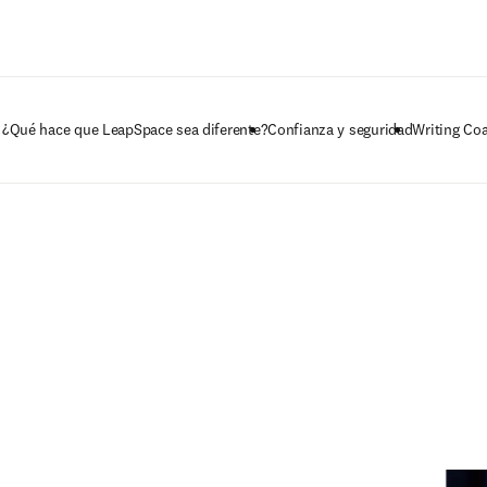
Saltar al contenido principal
¿Qué hace que LeapSpace sea diferente?
Confianza y seguridad
Writing Co