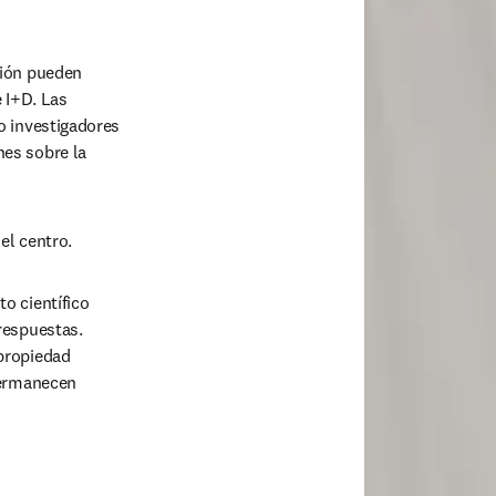
ión pueden 
 I+D. Las 
 investigadores 
es sobre la 
el centro. 
 científico 
espuestas. 
propiedad 
permanecen 