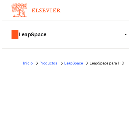
LeapSpace
Inicio
Productos
LeapSpace
LeapSpace para I+D