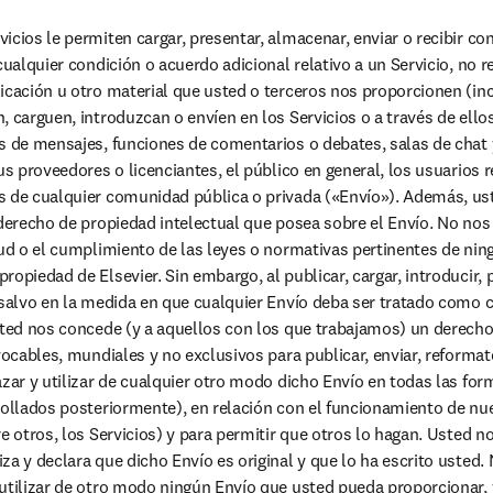
icios le permiten cargar, presentar, almacenar, enviar o recibir con
 cualquier condición o acuerdo adicional relativo a un Servicio, no
icación u otro material que usted o terceros nos proporcionen (in
 carguen, introduzcan o envíen en los Servicios o a través de ellos
s de mensajes, funciones de comentarios o debates, salas de chat y 
us proveedores o licenciantes, el público en general, los usuarios r
s de cualquier comunidad pública o privada («Envío»). Además, ust
 derecho de propiedad intelectual que posea sobre el Envío. No no
tud o el cumplimiento de las leyes o normativas pertinentes de nin
opiedad de Elsevier. Sin embargo, al publicar, cargar, introducir, 
 salvo en la medida en que cualquier Envío deba ser tratado como c
sted nos concede (y a aquellos con los que trabajamos) un derecho y
vocables, mundiales y no exclusivos para publicar, enviar, reformatea
azar y utilizar de cualquier otro modo dicho Envío en todas las fo
rollados posteriormente), en relación con el funcionamiento de nue
e otros, los Servicios) y para permitir que otros lo hagan. Usted n
za y declara que dicho Envío es original y que lo ha escrito usted
utilizar de otro modo ningún Envío que usted pueda proporcionar,