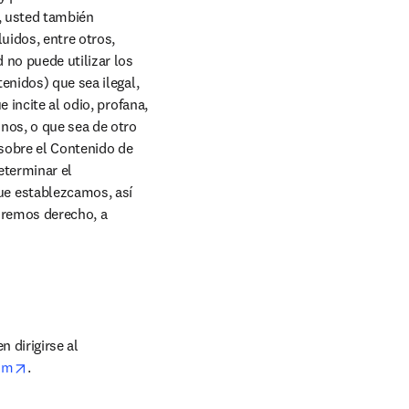
, usted también 
idos, entre otros, 
no puede utilizar los 
enidos) que sea ilegal, 
 incite al odio, profana, 
os, o que sea de otro 
sobre el Contenido de 
terminar el 
e establezcamos, así 
dremos derecho, a 
 dirigirse al 
opens in new tab/window
om
.