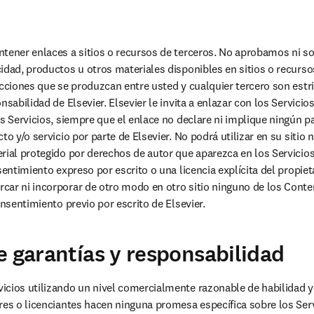
ntener enlaces a sitios o recursos de terceros. No aprobamos ni s
idad, productos u otros materiales disponibles en sitios o recurso
acciones que se produzcan entre usted y cualquier tercero son estr
nsabilidad de Elsevier. Elsevier le invita a enlazar con los Servicio
os Servicios, siempre que el enlace no declare ni implique ningún pa
to y/o servicio por parte de Elsevier. No podrá utilizar en su sitio
rial protegido por derechos de autor que aparezca en los Servicios, 
sentimiento expreso por escrito o una licencia explícita del propieta
ar ni incorporar de otro modo en otro sitio ninguno de los Conten
onsentimiento previo por escrito de Elsevier.
e garantías y responsabilidad
cios utilizando un nivel comercialmente razonable de habilidad y 
res o licenciantes hacen ninguna promesa específica sobre los Servi