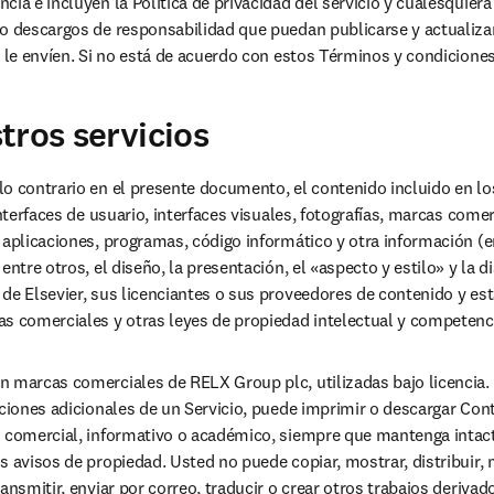
ia e incluyen la Política de privacidad del servicio y cualesquiera d
o descargos de responsabilidad que puedan publicarse y actualizars
 le envíen. Si no está de acuerdo con estos Términos y condiciones,
tros servicios
o contrario en el presente documento, el contenido incluido en los 
interfaces de usuario, interfaces visuales, fotografías, marcas comerc
 aplicaciones, programas, código informático y otra información (en
entre otros, el diseño, la presentación, el «aspecto y estilo» y la d
de Elsevier, sus licenciantes o sus proveedores de contenido y est
s comerciales y otras leyes de propiedad intelectual y competenci
 marcas comerciales de RELX Group plc, utilizadas bajo licencia. 
iciones adicionales de un Servicio, puede imprimir o descargar Cont
o comercial, informativo o académico, siempre que mantenga intact
 avisos de propiedad. Usted no puede copiar, mostrar, distribuir, mo
ansmitir, enviar por correo, traducir o crear otros trabajos derivad