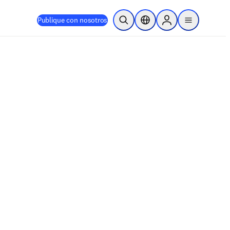
Publique con nosotros
Abrir búsqueda
Selector de ubicación
Sign in to products
menu