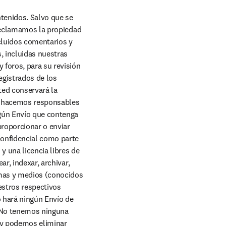
tenidos. Salvo que se 
 reclamamos la propiedad 
cluidos comentarios y 
, incluidas nuestras 
foros, para su revisión 
egistrados de los 
ed conservará la 
s hacemos responsables 
gún Envío que contenga 
proporcionar o enviar 
onfidencial como parte 
 una licencia libres de 
r, indexar, archivar, 
rmas y medios (conocidos 
stros respectivos 
o hará ningún Envío de 
. No tenemos ninguna 
 y podemos eliminar 