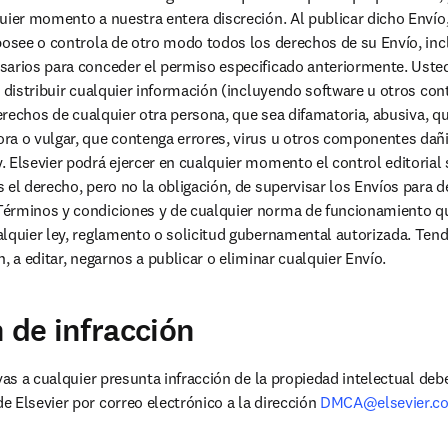
uier momento a nuestra entera discreción. Al publicar dicho Envío
posee o controla de otro modo todos los derechos de su Envío, inclu
arios para conceder el permiso especificado anteriormente. Usted 
 distribuir cualquier información (incluyendo software u otros cont
derechos de cualquier otra persona, que sea difamatoria, abusiva, que
a o vulgar, que contenga errores, virus u otros componentes dañin
 Elsevier podrá ejercer en cualquier momento el control editorial 
 el derecho, pero no la obligación, de supervisar los Envíos para de
érminos y condiciones y de cualquier norma de funcionamiento qu
lquier ley, reglamento o solicitud gubernamental autorizada. Ten
, a editar, negarnos a publicar o eliminar cualquier Envío.
n de infracción
vas a cualquier presunta infracción de la propiedad intelectual deben
 Elsevier por correo electrónico a la dirección 
DMCA@elsevier.c