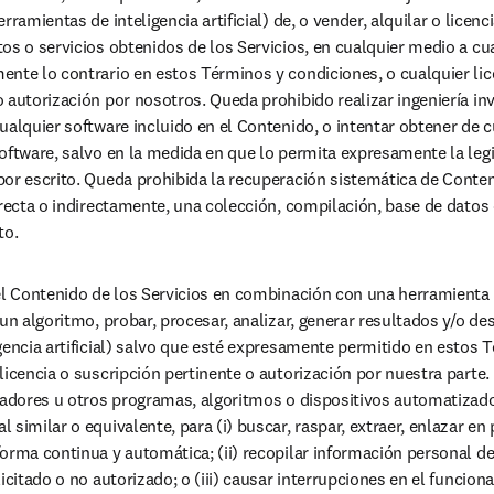
ramientas de inteligencia artificial) de, o vender, alquilar o licenci
os o servicios obtenidos de los Servicios, en cualquier medio a cua
nte lo contrario en estos Términos y condiciones, o cualquier lice
 autorización por nosotros. Queda prohibido realizar ingeniería in
ualquier software incluido en el Contenido, o intentar obtener de c
oftware, salvo en la medida en que lo permita expresamente la legis
or escrito. Queda prohibida la recuperación sistemática de Conteni
irecta o indirectamente, una colección, compilación, base de datos o
to.
l Contenido de los Servicios en combinación con una herramienta de 
un algoritmo, probar, procesar, analizar, generar resultados y/o des
gencia artificial) salvo que esté expresamente permitido en estos 
licencia o suscripción pertinente o autorización por nuestra parte.
eadores u otros programas, algoritmos o dispositivos automatizado
similar o equivalente, para (i) buscar, raspar, extraer, enlazar en 
rma continua y automática; (ii) recopilar información personal de l
icitado o no autorizado; o (iii) causar interrupciones en el funcion