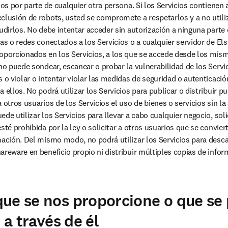
ios por parte de cualquier otra persona. Si los Servicios contienen 
clusión de robots, usted se compromete a respetarlos y a no utiliza
udirlos. No debe intentar acceder sin autorización a ninguna parte o
as o redes conectados a los Servicios o a cualquier servidor de Else
oporcionados en los Servicios, a los que se accede desde los mism
no puede sondear, escanear o probar la vulnerabilidad de los Servic
 o violar o intentar violar las medidas de seguridad o autenticación
 ellos. No podrá utilizar los Servicios para publicar o distribuir pub
 otros usuarios de los Servicios el uso de bienes o servicios sin la 
de utilizar los Servicios para llevar a cabo cualquier negocio, solici
sté prohibida por la ley o solicitar a otros usuarios que se convier
mación. Del mismo modo, no podrá utilizar los Servicios para descarg
areware en beneficio propio ni distribuir múltiples copias de info
ue se nos proporcione o que se
o a través de él