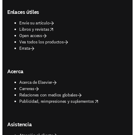
Footer navigation
Enlaces útiles
Envíe su artículo
opens in new tab/window
Libros y revistas
Open access
Vea todos los productos
Errata
Acerca
Acerca de Elsevier
Carreras
Relaciones con medios globales
opens in new tab/window
Publicidad, reimpresiones y suplementos
Asistencia