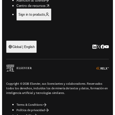
Atención al cliente
opens in new tab/window
Centro de recursos
Sign in to products
LinkedIn se ab
Twitter se 
Facebook
YouTub
Global | English
ope
Copyright © 2026 Elsevier, sus licenciantes y colaboradores. Reservados
todos los derechos, incluidos los de minería de textos y datos, formación en
inteligencia artificial y tecnologías similares.
Terms & Conditions
Política de privacidad