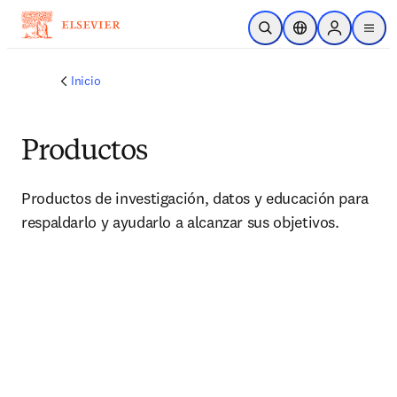
Saltar al contenido principal
Abrir búsqueda
Selector de ubicac
Sign in to p
menu
Inicio
Productos
Productos de investigación, datos y educación para 
respaldarlo y ayudarlo a alcanzar sus objetivos.