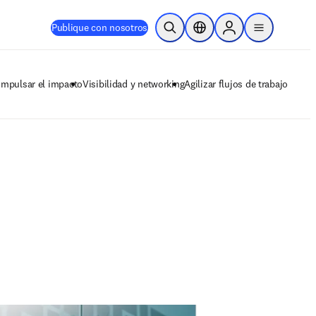
Publique con nosotros
Abrir búsqueda
Selector de ubicación
Sign in to products
menu
Impulsar el impacto
Visibilidad y networking
Agilizar flujos de trabajo