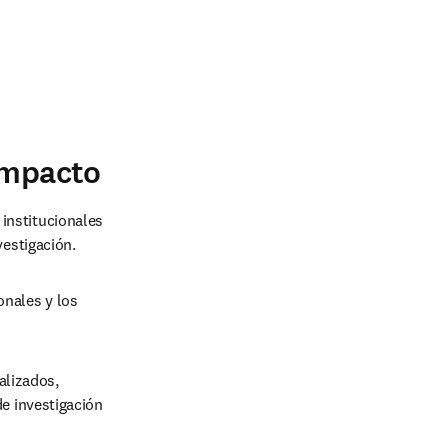
impacto
institucionales 
vestigación.
onales y los 
lizados, 
e investigación 